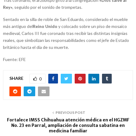
Tras coronarlo, el arzobispo gritó a la congregación
«Dios salve al
Rey»
, seguido por el sonido de trompetas.
Sentado en la silla de roble de San Eduardo, considerado el mueble
más antiguo del
Reino Unido
y colocado sobre un piso de mosaico
medieval, Carlos III fue coronado tras recibir las distintas insignias
reales, que simbolizan las responsabilidades como el jefe de Estado
británico hasta el día de su muerte.
Fuente: EFE
SHARE
0
PREVIOUS POST
Fortalece IMSS Chihuahua atención médica en el HGZMF
No. 23 en Parral, ampliación de consulta sabatina en
medicina familiar