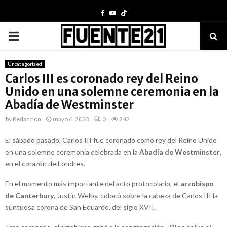
Facebook
Youtube
PRIMARY
MENU
Uncategorized
Carlos III es coronado rey del Reino
Unido en una solemne ceremonia en la
Abadía de Westminster
by
Redaccion
mayo 6, 2023
0
242
El sábado pasado, Carlos III fue coronado como rey del Reino Unido
en una solemne ceremonia celebrada en la
Abadía de Westminster
,
en el corazón de Londres.
En el momento más importante del acto protocolario, el
arzobispo
de Canterbury
, Justin Welby, colocó sobre la cabeza de Carlos III la
suntuosa corona de San Eduardo, del siglo XVII.