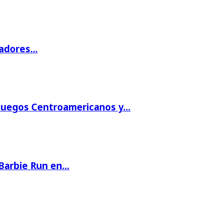
gadores…
 Juegos Centroamericanos y…
 Barbie Run en…