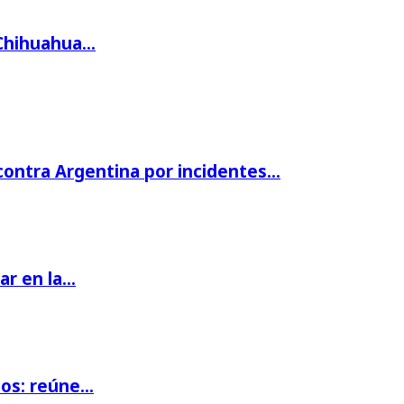
 Chihuahua…
 contra Argentina por incidentes…
par en la…
ios: reúne…