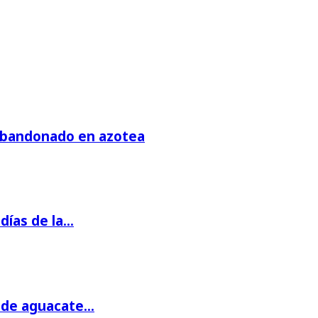
 abandonado en azotea
días de la…
s de aguacate…