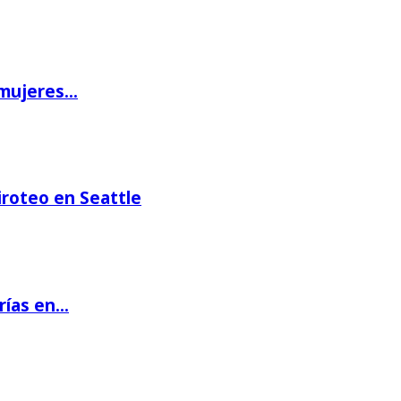
 mujeres…
iroteo en Seattle
rías en…