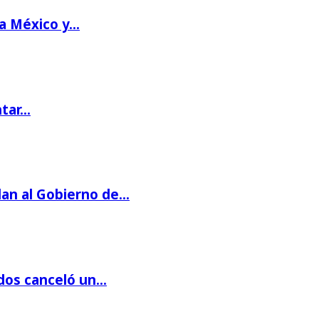
 a México y…
ntar…
dan al Gobierno de…
dos canceló un…