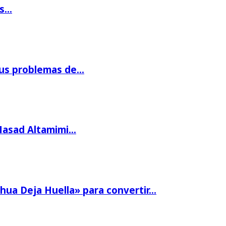
os…
us problemas de…
Masad Altamimi…
hua Deja Huella» para convertir…