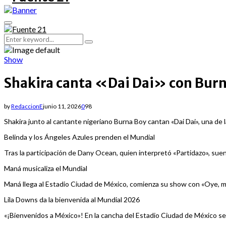
Primary
Menu
Search
Search
for:
Show
Shakira canta «Dai Dai» con Burna
by
RedaccionE
junio 11, 2026
0
98
Shakira junto al cantante nigeriano Burna Boy cantan «Dai Dai», una de 
Belinda y los Ángeles Azules prenden el Mundial
Tras la participación de Dany Ocean, quien interpretó «Partidazo», suen
Maná musicaliza el Mundial
Maná llega al Estadio Ciudad de México, comienza su show con «Oye, mi 
Lila Downs da la bienvenida al Mundial 2026
«¡Bienvenidos a México»! En la cancha del Estadio Ciudad de México se 