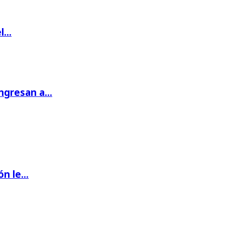
el…
ingresan a…
ón le…