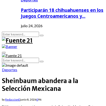
Participarán 18 chihuahuenses en los
Juegos Centroamericanos y…
julio 24, 2026
Search
Search
for:
Primary
Menu
Search
Search
for:
Deportes
Sheinbaum abandera a la
Selección Mexicana
by
RedaccionE
junio 8, 2026
0
96