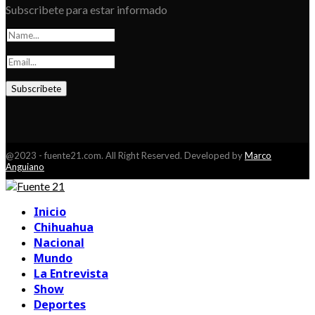
Subscribete para estar informado
@2023 - fuente21.com. All Right Reserved. Developed by
Marco
Anguiano
Facebook
Youtube
Inicio
Chihuahua
Nacional
Mundo
La Entrevista
Show
Deportes