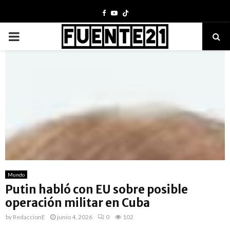
Facebook
Youtube
PRIMARY
MENU
Mundo
Putin habló con EU sobre posible
operación militar en Cuba
by
RedaccionE
junio 4, 2026
0
102