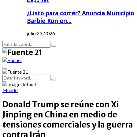
¿Listo para correr? Anuncia Municipio
Barbie Run en…
julio 23, 2026
Search
Search
for:
Primary
Menu
Search
Search
for:
Mundo
Donald Trump se reúne con Xi
Jinping en China en medio de
tensiones comerciales y la guerra
contra Irán