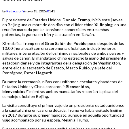
by
RedaccionY
mayo 13, 2026
0
141
El presidente de Estados Unidos,
Donald Trump
, inició este jueves
en Beijing una cumbre de dos días con el líder chino
Xi Jinping
, en una
reunión marcada por las tensiones comerciales entre ambas
potencias, la guerra en Irán y la situación en Taiwán.
Xi recibió a Trump en el
Gran Salón del Pueblo
poco después de las
10:00 (hora local) con una ceremonia oficial que incluyó honores
militares, interpretación de los himnos nacionales de ambos países y
salvas de cañón. El mandatario chino estrechó la mano del presidente
estadounidense y de integrantes de la delegación de Washington,
entre ellos el secretario de Estado,
Marco Rubio
, y el jefe del
Pentágono,
Peter Hegseth
.
Durante la ceremonia, niños con uniformes escolares y banderas de
Estados Unidos y China corearon
“¡Bienvenidos,
bienvenidos!”
mientras ambos mandatarios recorrían la plaza del
complejo oficial en Beijing.
La visita constituye el primer viaje de un presidente estadounidense
a la capital china en casi una década. Trump ya había visitado Beijing
en 2017 durante su primer mandato, aunque en aquella oportunidad
viajó acompañado por su esposa, Melania Trump.
El presidente estadounidense arribó el miércoles por la noche a