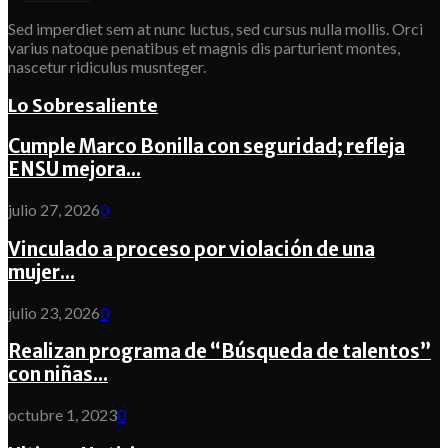
Sed imperdiet sem at nunc luctus, sed cursus nulla mollis. Orci
varius natoque penatibus et magnis dis parturient montes,
nascetur ridiculus musnteger.
Lo Sobresaliente
Cumple Marco Bonilla con seguridad; refleja
ENSU mejora...
julio 27, 2026
0
Vinculado a proceso por violación de una
mujer...
julio 23, 2026
0
Realizan programa de “Búsqueda de talentos”
con niñas...
octubre 1, 2023
0