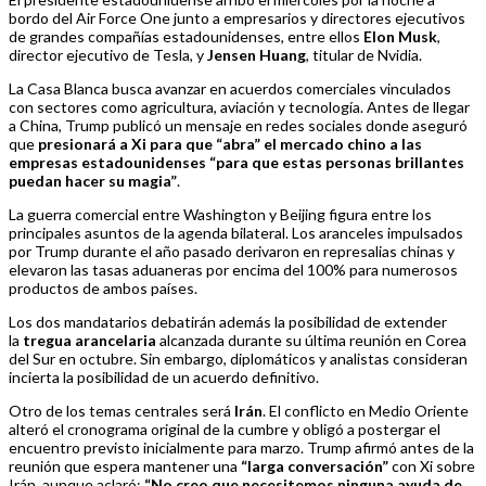
bordo del Air Force One junto a empresarios y directores ejecutivos
de grandes compañías estadounidenses, entre ellos
Elon Musk
,
director ejecutivo de Tesla, y
Jensen Huang
, titular de Nvidia.
La Casa Blanca busca avanzar en acuerdos comerciales vinculados
con sectores como agricultura, aviación y tecnología. Antes de llegar
a China, Trump publicó un mensaje en redes sociales donde aseguró
que
presionará a Xi para que “abra” el mercado chino a las
empresas estadounidenses “para que estas personas brillantes
puedan hacer su magia”
.
La guerra comercial entre Washington y Beijing figura entre los
principales asuntos de la agenda bilateral. Los aranceles impulsados
por Trump durante el año pasado derivaron en represalias chinas y
elevaron las tasas aduaneras por encima del 100% para numerosos
productos de ambos países.
Los dos mandatarios debatirán además la posibilidad de extender
la
tregua arancelaria
alcanzada durante su última reunión en Corea
del Sur en octubre. Sin embargo, diplomáticos y analistas consideran
incierta la posibilidad de un acuerdo definitivo.
Otro de los temas centrales será
Irán
. El conflicto en Medio Oriente
alteró el cronograma original de la cumbre y obligó a postergar el
encuentro previsto inicialmente para marzo. Trump afirmó antes de la
reunión que espera mantener una
“larga conversación”
con Xi sobre
Irán, aunque aclaró:
“No creo que necesitemos ninguna ayuda de