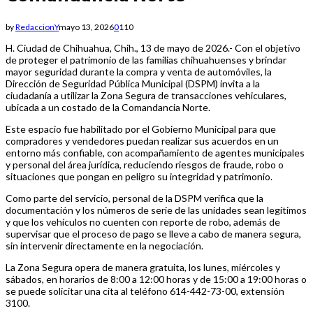
by
RedaccionY
mayo 13, 2026
0
110
H. Ciudad de Chihuahua, Chih., 13 de mayo de 2026.- Con el objetivo
de proteger el patrimonio de las familias chihuahuenses y brindar
mayor seguridad durante la compra y venta de automóviles, la
Dirección de Seguridad Pública Municipal (DSPM) invita a la
ciudadanía a utilizar la Zona Segura de transacciones vehiculares,
ubicada a un costado de la Comandancia Norte.
Este espacio fue habilitado por el Gobierno Municipal para que
compradores y vendedores puedan realizar sus acuerdos en un
entorno más confiable, con acompañamiento de agentes municipales
y personal del área jurídica, reduciendo riesgos de fraude, robo o
situaciones que pongan en peligro su integridad y patrimonio.
Como parte del servicio, personal de la DSPM verifica que la
documentación y los números de serie de las unidades sean legítimos
y que los vehículos no cuenten con reporte de robo, además de
supervisar que el proceso de pago se lleve a cabo de manera segura,
sin intervenir directamente en la negociación.
La Zona Segura opera de manera gratuita, los lunes, miércoles y
sábados, en horarios de 8:00 a 12:00 horas y de 15:00 a 19:00 horas o
se puede solicitar una cita al teléfono 614-442-73-00, extensión
3100.