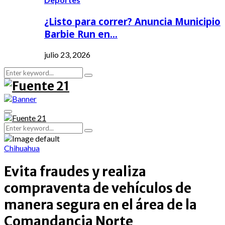
¿Listo para correr? Anuncia Municipio
Barbie Run en…
julio 23, 2026
Search
Search
for:
Primary
Menu
Search
Search
for:
Chihuahua
Evita fraudes y realiza
compraventa de vehículos de
manera segura en el área de la
Comandancia Norte