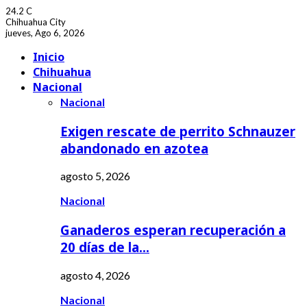
24.2
C
Chihuahua City
jueves, Ago 6, 2026
Facebook
Youtube
Inicio
Chihuahua
Nacional
Nacional
Exigen rescate de perrito Schnauzer
abandonado en azotea
agosto 5, 2026
Nacional
Ganaderos esperan recuperación a
20 días de la…
agosto 4, 2026
Nacional