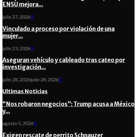
ENSU mejora...
julio 27, 2026
0
Vinculado a proceso por violación de una
mujer...
julio 23, 2026
0
Aseguran vehículo y cableado tras cateo por
investigación...
julio 28, 2026
julio 28, 2026
0
Ultimas Noticias
“Nos robaron negocios”: Trump acusa a México
y...
agosto 5, 2026
0
Exigen rescate de perrito Schnauzer