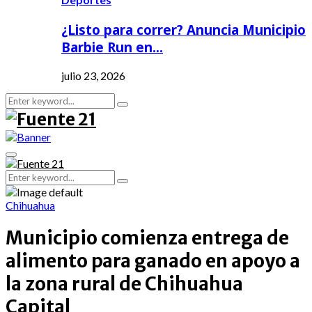
¿Listo para correr? Anuncia Municipio
Barbie Run en…
julio 23, 2026
Search
Search
for:
Primary
Menu
Search
Search
for:
Chihuahua
Municipio comienza entrega de
alimento para ganado en apoyo a
la zona rural de Chihuahua
Capital