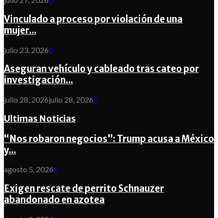
Vinculado a proceso por violación de una
mujer...
julio 23, 2026
0
Aseguran vehículo y cableado tras cateo por
investigación...
julio 28, 2026
julio 28, 2026
0
Ultimas Noticias
“Nos robaron negocios”: Trump acusa a México
y...
agosto 5, 2026
0
Exigen rescate de perrito Schnauzer
abandonado en azotea