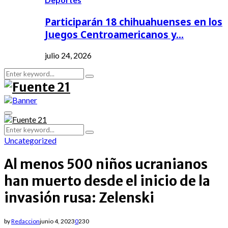
Participarán 18 chihuahuenses en los
Juegos Centroamericanos y…
julio 24, 2026
Search
Search
for:
Primary
Menu
Search
Search
for:
Uncategorized
Al menos 500 niños ucranianos
han muerto desde el inicio de la
invasión rusa: Zelenski
by
Redaccion
junio 4, 2023
0
230