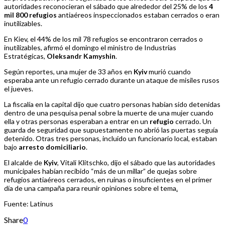
autoridades reconocieran el sábado que alrededor del 25% de los
4
mil 800 refugios
antiaéreos inspeccionados estaban cerrados o eran
inutilizables.
En Kiev, el 44% de los mil 78 refugios se encontraron cerrados o
inutilizables, afirmó el domingo el ministro de Industrias
Estratégicas,
Oleksandr Kamyshin
.
Según reportes, una mujer de 33 años en
Kyiv
murió cuando
esperaba ante un refugio cerrado durante un ataque de misiles rusos
el jueves.
La fiscalía en la capital dijo que cuatro personas habían sido detenidas
dentro de una pesquisa penal sobre la muerte de una mujer cuando
ella y otras personas esperaban a entrar en un
refugio
cerrado. Un
guarda de seguridad que supuestamente no abrió las puertas seguía
detenido. Otras tres personas, incluido un funcionario local, estaban
bajo
arresto
domiciliario
.
El alcalde de
Kyiv
, Vitali Klitschko, dijo el sábado que las autoridades
municipales habían recibido “más de un millar” de quejas sobre
refugios antiaéreos cerrados, en ruinas o insuficientes en el primer
día de una campaña para reunir opiniones sobre el tema
.
Fuente: Latinus
Share
0