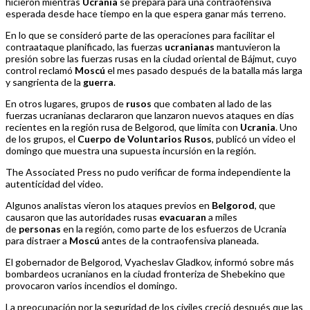
hicieron mientras
Ucrania
se prepara para una contraofensiva
esperada desde hace tiempo en la que espera ganar más terreno.
En lo que se consideró parte de las operaciones para facilitar el
contraataque planificado, las fuerzas
ucranianas
mantuvieron la
presión sobre las fuerzas rusas en la ciudad oriental de Bájmut, cuyo
control reclamó
Moscú
el mes pasado después de la batalla más larga
y sangrienta de la
guerra
.
En otros lugares, grupos de
rusos
que combaten al lado de las
fuerzas ucranianas declararon que lanzaron nuevos ataques en días
recientes en la región rusa de Belgorod, que limita con
Ucrania
. Uno
de los grupos, el
Cuerpo de Voluntarios Rusos
, publicó un video el
domingo que muestra una supuesta incursión en la región.
The Associated Press no pudo verificar de forma independiente la
autenticidad del video.
Algunos analistas vieron los ataques previos en
Belgorod
, que
causaron que las autoridades rusas
evacuaran
a miles
de
personas
en la región, como parte de los esfuerzos de Ucrania
para distraer a
Moscú
antes de la contraofensiva planeada.
El gobernador de Belgorod, Vyacheslav Gladkov, informó sobre más
bombardeos ucranianos en la ciudad fronteriza de Shebekino que
provocaron varios incendios el domingo.
La preocupación por la seguridad de los civiles creció después que las