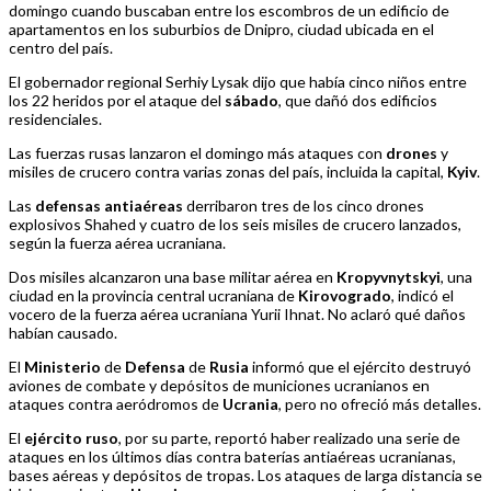
domingo cuando buscaban entre los escombros de un edificio de
apartamentos en los suburbios de Dnipro, ciudad ubicada en el
centro del país.
El gobernador regional Serhiy Lysak dijo que había cinco niños entre
los 22 heridos por el ataque del
sábado
, que dañó dos edificios
residenciales.
Las fuerzas rusas lanzaron el domingo más ataques con
drones
y
misiles de crucero contra varias zonas del país, incluida la capital,
Kyiv
.
Las
defensas
antiaéreas
derribaron tres de los cinco drones
explosivos Shahed y cuatro de los seis misiles de crucero lanzados,
según la fuerza aérea ucraniana.
Dos misiles alcanzaron una base militar aérea en
Kropyvnytskyi
, una
ciudad en la provincia central ucraniana de
Kirovogrado
, indicó el
vocero de la fuerza aérea ucraniana Yurii Ihnat. No aclaró qué daños
habían causado.
El
Ministerio
de
Defensa
de
Rusia
informó que el ejército destruyó
aviones de combate y depósitos de municiones ucranianos en
ataques contra aeródromos de
Ucrania
, pero no ofreció más detalles.
El
ejército
ruso
, por su parte, reportó haber realizado una serie de
ataques en los últimos días contra baterías antiaéreas ucranianas,
bases aéreas y depósitos de tropas. Los ataques de larga distancia se