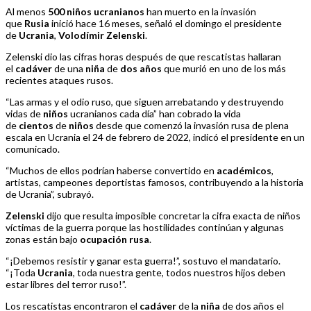
Al menos
500 niños ucranianos
han muerto en la invasión
que
Rusia
inició hace 16 meses, señaló el domingo el presidente
de
Ucrania
,
Volodímir Zelenski
.
Zelenski dio las cifras horas después de que rescatistas hallaran
el
cadáver
de una
niña
de
dos
años
que murió en uno de los más
recientes ataques rusos.
“Las armas y el odio ruso, que siguen arrebatando y destruyendo
vidas de
niños
ucranianos cada día” han cobrado la vida
de
cientos
de
niños
desde que comenzó la invasión rusa de plena
escala en Ucrania el 24 de febrero de 2022, indicó el presidente en un
comunicado.
“Muchos de ellos podrían haberse convertido en
académicos
,
artistas, campeones deportistas famosos, contribuyendo a la historia
de Ucrania”, subrayó.
Zelenski
dijo que resulta imposible concretar la cifra exacta de niños
víctimas de la guerra porque las hostilidades continúan y algunas
zonas están bajo
ocupación
rusa
.
“¡Debemos resistir y ganar esta guerra!”, sostuvo el mandatario.
“¡Toda
Ucrania
, toda nuestra gente, todos nuestros hijos deben
estar libres del terror ruso!”.
Los rescatistas encontraron el
cadáver
de la
niña
de dos años el