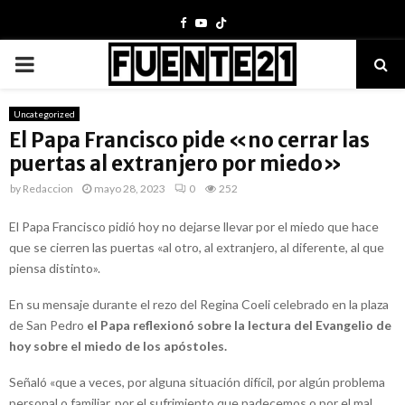
Facebook
Youtube
PRIMARY
MENU
Uncategorized
El Papa Francisco pide «no cerrar las
puertas al extranjero por miedo»
by
Redaccion
mayo 28, 2023
0
252
El Papa Francisco pidió hoy no dejarse llevar por el miedo que hace
que se cierren las puertas «al otro, al extranjero, al diferente, al que
piensa distinto».
En su mensaje durante el rezo del Regina Coeli celebrado en la plaza
de San Pedro
el Papa reflexionó sobre la lectura del Evangelio de
hoy sobre el miedo de los apóstoles.
Señaló «que a veces, por alguna situación difícil, por algún problema
personal o familiar, por el sufrimiento que padecemos o por el mal