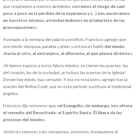
que respiramos a nuestro alrededor,
corremos el riesgo de caer
poco a poco en la pérdida de la esperanza y (…) nos encerramos
en nosotros mismos, atrincherándonos en el laberinto de las
preocupacione
s».
Asomado a la ventana del palacio pontificio, Francisco agregó que
ese miedo «bloquea, paraliza y aísla» y entonces habló
del miedo
«hacia el otro, al extranjero, al diferente, al que piensa distinto».
«Si damos espacio a estos falsos miedos, se cierran las puertas: las
del corazón, las de la sociedad, ¡e incluso las puertas de la Iglesia!
Donde hay miedo, hay cerrazón. Y eso no está bien», agregó tras la
oración del Refina Coeli, que en este periodo sustituye al tradicional
ángelus.
Francisco dijo entonces que
«el Evangelio, sin embargo, nos ofrece
el remedio del Resucitado: el Espíritu Santo. Él libera de las
prisiones del miedo».
«Ante los temores y las cerrazones, entonces, invoquemos al