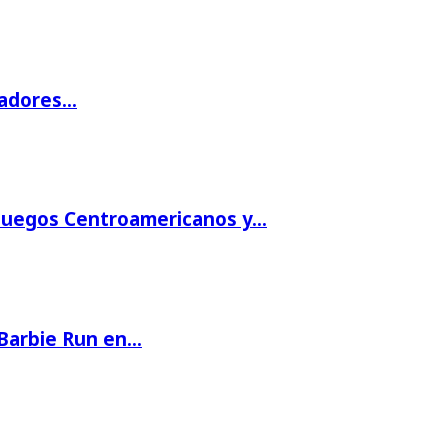
gadores…
 Juegos Centroamericanos y…
 Barbie Run en…