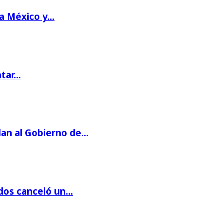
 a México y…
ntar…
dan al Gobierno de…
dos canceló un…