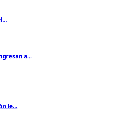
el…
ingresan a…
ón le…