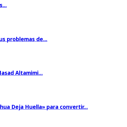
os…
us problemas de…
Masad Altamimi…
hua Deja Huella» para convertir…