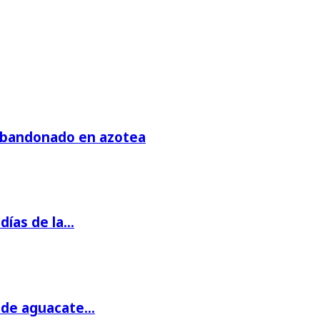
 abandonado en azotea
días de la…
s de aguacate…