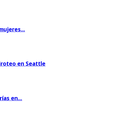
 mujeres…
iroteo en Seattle
rías en…