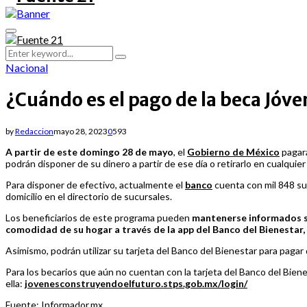
Primary
Menu
Search
Search
for:
Nacional
¿Cuándo es el pago de la beca Jóv
by
Redaccion
mayo 28, 2023
0
593
A partir de este domingo 28 de mayo
, el
Gobierno de México
pagará
podrán disponer de su dinero a partir de ese día o retirarlo en cualqui
Para disponer de efectivo, actualmente el
banco
cuenta con mil 848 suc
domicilio en el directorio de sucursales.
Los beneficiarios de este programa pueden
mantenerse informados so
comodidad de su hogar a través de la app del Banco del Bienestar,
Asimismo, podrán utilizar su tarjeta del Banco del Bienestar para pagar 
Para los becarios que aún no cuentan con la tarjeta del Banco del Bien
ella:
jovenesconstruyendoelfuturo.stps.gob.mx/login/
Fuente: Informador.mx