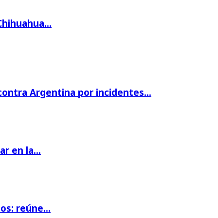
 Chihuahua…
 contra Argentina por incidentes…
par en la…
ios: reúne…