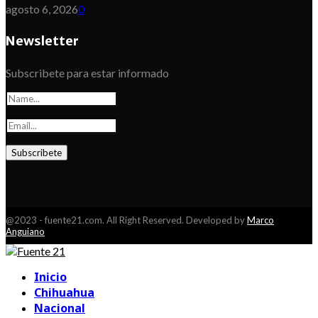
agosto 6, 2026
0
Newsletter
Subscribete para estar informado
@2023 - fuente21.com. All Right Reserved. Developed by
Marco
Anguiano
Facebook
Youtube
Inicio
Chihuahua
Nacional