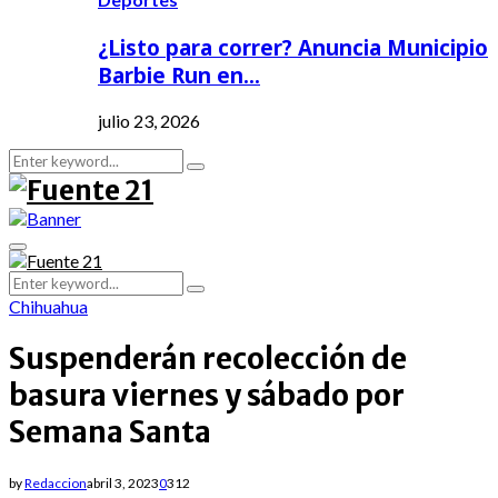
¿Listo para correr? Anuncia Municipio
Barbie Run en…
julio 23, 2026
Search
Search
for:
Primary
Menu
Search
Search
for:
Chihuahua
Suspenderán recolección de
basura viernes y sábado por
Semana Santa
by
Redaccion
abril 3, 2023
0
312