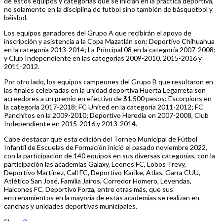
de estos equipos y categorías que se inician en la práctica deportiva,
no solamente en la disciplina de futbol sino también de básquetbol y
béisbol.
Los equipos ganadores del Grupo A que recibirán el apoyo de
inscripción y asistencia a la Copa Mazatlán son: Deportivo Chihuahua
en la categoría 2013-2014; La Principal 08 en la categoría 2007-2008;
y Club Independiente en las categorías 2009-2010, 2015-2016 y
2011-2012.
Por otro lado, los equipos campeones del Grupo B que resultaron en
las finales celebradas en la unidad deportiva Huerta Legarreta son
acreedores a un premio en efectivo de $1,500 pesos: Escorpions en
la categoría 2017-2018; FC United en la categoría 2011-2012; FC
Panchitos en la 2009-2010; Deportivo Heredia en 2007-2008, Club
Independiente en 2015-2016 y 2013-2014.
Cabe destacar que esta edición del Torneo Municipal de Fútbol
Infantil de Escuelas de Formación inició el pasado noviembre 2022,
con la participación de 140 equipos en sus diversas categorías, con la
participación las academias Galaxy, Leones FC, Lobos Trevy,
Deportivo Martínez, Call FC, Deportivo Karike, Atlas, Garra CUU,
Atlético San José, Familia Jairos, Corredor Homero, Leyendas,
Halcones FC, Deportivo Forza, entre otras más, que sus
entrenamientos en la mayoría de estas academias se realizan en
canchas y unidades deportivas municipales.