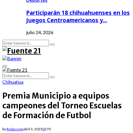
Participarán 18 chihuahuenses en los
Juegos Centroamericanos y…
julio 24, 2026
Search
Search
for:
Primary
Menu
Search
Search
for:
Chihuahua
Premia Municipio a equipos
campeones del Torneo Escuelas
de Formación de Futbol
by
Redaccion
abril 3, 2023
0
270