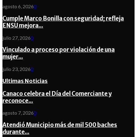
agosto 6, 2026
0
Cumple Marco Bonilla con seguridad; refleja
ENSU mejora...
julio 27, 2026
0
Vinculado a proceso por violación de una
mujer...
julio 23, 2026
0
Ultimas Noticias
Canaco celebra el Día del Comerciante y
reconoce...
agosto 7, 2026
0
Atendió Municipio más de mil 500 baches
durante...