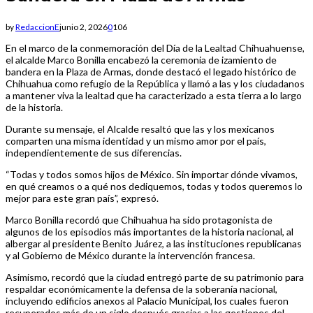
by
RedaccionE
junio 2, 2026
0
106
En el marco de la conmemoración del Día de la Lealtad Chihuahuense,
el alcalde Marco Bonilla encabezó la ceremonia de izamiento de
bandera en la Plaza de Armas, donde destacó el legado histórico de
Chihuahua como refugio de la República y llamó a las y los ciudadanos
a mantener viva la lealtad que ha caracterizado a esta tierra a lo largo
de la historia.
Durante su mensaje, el Alcalde resaltó que las y los mexicanos
comparten una misma identidad y un mismo amor por el país,
independientemente de sus diferencias.
“Todas y todos somos hijos de México. Sin importar dónde vivamos,
en qué creamos o a qué nos dediquemos, todas y todos queremos lo
mejor para este gran país”, expresó.
Marco Bonilla recordó que Chihuahua ha sido protagonista de
algunos de los episodios más importantes de la historia nacional, al
albergar al presidente Benito Juárez, a las instituciones republicanas
y al Gobierno de México durante la intervención francesa.
Asimismo, recordó que la ciudad entregó parte de su patrimonio para
respaldar económicamente la defensa de la soberanía nacional,
incluyendo edificios anexos al Palacio Municipal, los cuales fueron
recuperados más de un siglo después gracias a las gestiones del