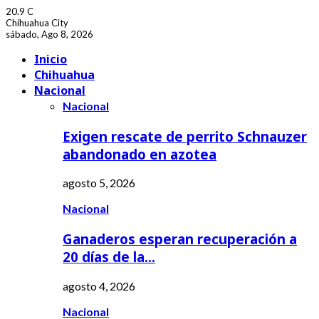
20.9
C
Chihuahua City
sábado, Ago 8, 2026
Facebook
Youtube
Inicio
Chihuahua
Nacional
Nacional
Exigen rescate de perrito Schnauzer
abandonado en azotea
agosto 5, 2026
Nacional
Ganaderos esperan recuperación a
20 días de la…
agosto 4, 2026
Nacional