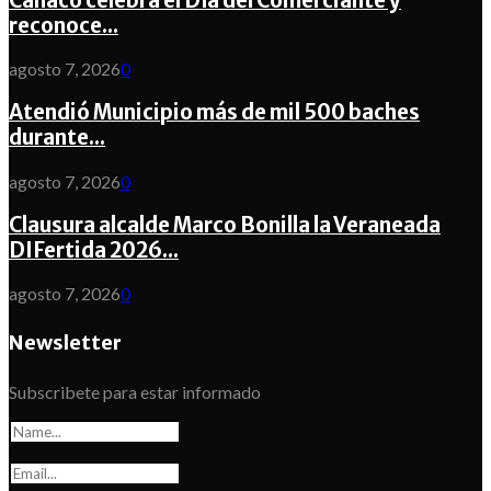
Canaco celebra el Día del Comerciante y
reconoce...
agosto 7, 2026
0
Atendió Municipio más de mil 500 baches
durante...
agosto 7, 2026
0
Clausura alcalde Marco Bonilla la Veraneada
DIFertida 2026...
agosto 7, 2026
0
Newsletter
Subscribete para estar informado