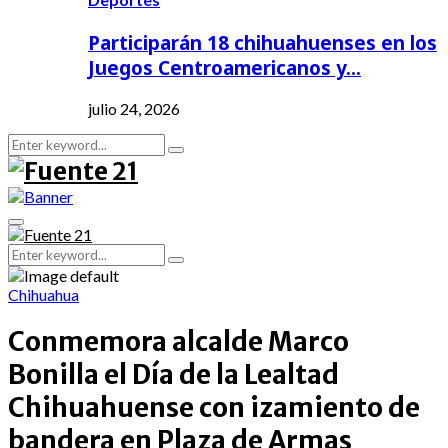
Participarán 18 chihuahuenses en los
Juegos Centroamericanos y…
julio 24, 2026
Search
Search
for:
Primary
Menu
Search
Search
for:
Chihuahua
Conmemora alcalde Marco
Bonilla el Día de la Lealtad
Chihuahuense con izamiento de
bandera en Plaza de Armas