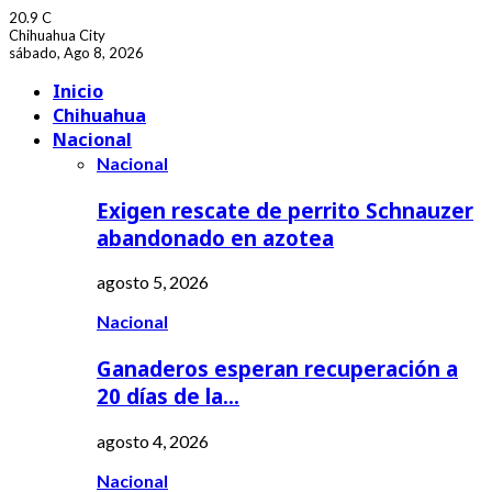
20.9
C
Chihuahua City
sábado, Ago 8, 2026
Facebook
Youtube
Inicio
Chihuahua
Nacional
Nacional
Exigen rescate de perrito Schnauzer
abandonado en azotea
agosto 5, 2026
Nacional
Ganaderos esperan recuperación a
20 días de la…
agosto 4, 2026
Nacional