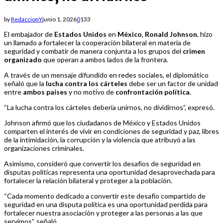
by
RedaccionY
junio 1, 2026
0
133
El embajador de
Estados Unidos
en
México
,
Ronald Johnson
, hizo
un llamado a fortalecer la cooperación bilateral en materia de
seguridad y combatir de manera conjunta a los grupos del
crimen
organizado
que operan a ambos lados de la frontera.
A través de un mensaje difundido en redes sociales, el diplomático
señaló que la
lucha contra los cárteles
debe ser un factor de unidad
entre
ambos países
y no motivo de
confrontación política
.
“La lucha contra los cárteles debería unirnos, no dividirnos”, expresó.
Johnson afirmó que los ciudadanos de México y Estados Unidos
comparten el interés de vivir en condiciones de seguridad y paz, libres
de la intimidación, la corrupción y la violencia que atribuyó a las
organizaciones criminales.
Asimismo, consideró que convertir los desafíos de seguridad en
disputas políticas representa una oportunidad desaprovechada para
fortalecer la relación bilateral y proteger a la población.
“Cada momento dedicado a convertir este desafío compartido de
seguridad en una disputa política es una oportunidad perdida para
fortalecer nuestra asociación y proteger a las personas a las que
servimos”, señaló.