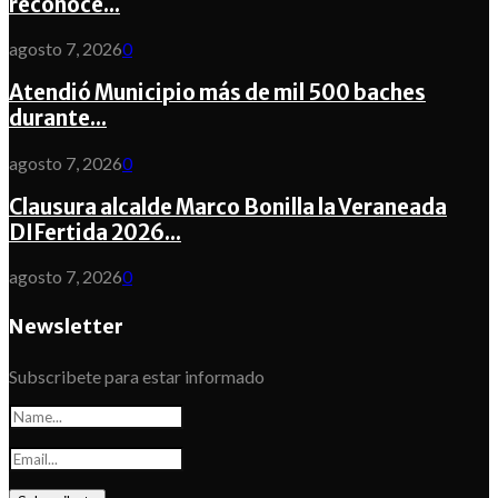
reconoce...
agosto 7, 2026
0
Atendió Municipio más de mil 500 baches
durante...
agosto 7, 2026
0
Clausura alcalde Marco Bonilla la Veraneada
DIFertida 2026...
agosto 7, 2026
0
Newsletter
Subscribete para estar informado