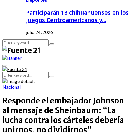
Participarán 18 chihuahuenses en los
Juegos Centroamericanos y…
julio 24, 2026
Search
Search
for:
Primary
Menu
Search
Search
for:
Nacional
Responde el embajador Johnson
al mensaje de Sheinbaum: “La
lucha contra los cárteles debería
unirnos, no dividirnos”