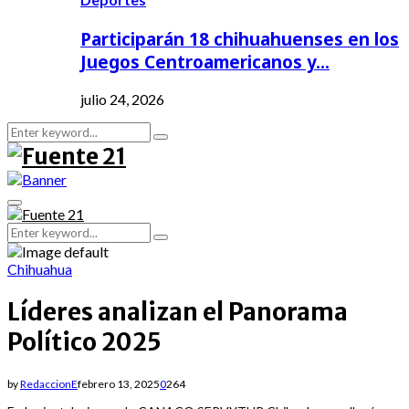
Participarán 18 chihuahuenses en los
Juegos Centroamericanos y…
julio 24, 2026
Search
Search
for:
Primary
Menu
Search
Search
for:
Chihuahua
Líderes analizan el Panorama
Político 2025
by
RedaccionE
febrero 13, 2025
0
264