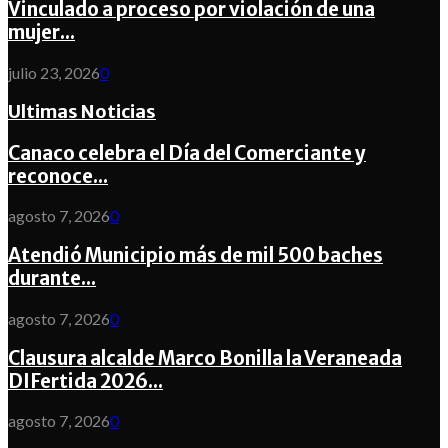
Vinculado a proceso por violación de una
mujer...
julio 23, 2026
0
Ultimas Noticias
Canaco celebra el Día del Comerciante y
reconoce...
agosto 7, 2026
0
Atendió Municipio más de mil 500 baches
durante...
agosto 7, 2026
0
Clausura alcalde Marco Bonilla la Veraneada
DIFertida 2026...
agosto 7, 2026
0