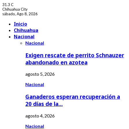
31.3
C
Chihuahua City
sábado, Ago 8, 2026
Facebook
Youtube
Inicio
Chihuahua
Nacional
Nacional
Exigen rescate de perrito Schnauzer
abandonado en azotea
agosto 5, 2026
Nacional
Ganaderos esperan recuperación a
20 días de la…
agosto 4, 2026
Nacional