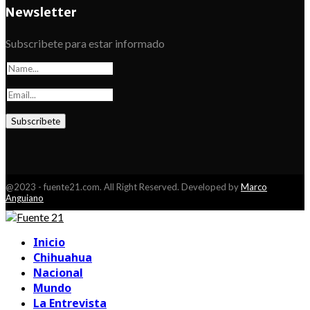
Newsletter
Subscribete para estar informado
@2023 - fuente21.com. All Right Reserved. Developed by
Marco
Anguiano
Facebook
Youtube
Inicio
Chihuahua
Nacional
Mundo
La Entrevista