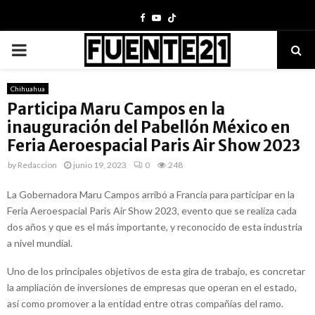
Facebook
Youtube
PRIMARY
MENU
Chihuahua
Participa Maru Campos en la
inauguración del Pabellón México en
Feria Aeroespacial Paris Air Show 2023
by
Redaccion
junio 19, 2023
0
248
La Gobernadora Maru Campos arribó a Francia para participar en la
Feria Aeroespacial Paris Air Show 2023, evento que se realiza cada
dos años y que es el más importante, y reconocido de esta industria
a nivel mundial.
Uno de los principales objetivos de esta gira de trabajo, es concretar
la ampliación de inversiones de empresas que operan en el estado,
así como promover a la entidad entre otras compañías del ramo.