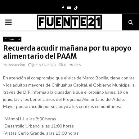
Facebook
Youtube
PRIMARY
MENU
Chihuahua
Recuerda acudir mañana por tu apoyo
alimentario del PAAM
by
Redaccion
junio 18, 2023
0
256
En atención al compromiso que el alcalde Marco Bonilla, tiene con las
y los adultos mayores de Chihuahua Capital, el Gobierno Municipal, a
través del DIF, informa a la ciudadanía que el próximo lunes, 19 de
junio, las y los beneficiarios del Programa Alimentario del Adulto
Mayor podrán acudir por su apoyo a los centros comunitarios:
-Mármol III, a las 9:00 horas
-Desarrollo Urbano, a las 11:00 horas
-Vistas Cerro Grande, a las 13:00 horas