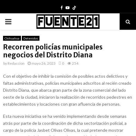
Facebook
Youtube
PRIMARY
MENU
Chihuahua
Detenidos
Recorren policías municipales
negocios del Distrito Diana
by
Redaccion
mayo 26, 2023
0
254
Con el objetivo de inhibir la comisión de posibles actos delictivos y
faltas administrativas, policías municipales adscritos al recién creado
Distrito Diana, que abarca gran parte de la zona comercial del lado
oeste de la ciudad, iniciaron la realización de recorridos pedestres en
establecimientos y locaciones con gran afluencia de personas.
Esta nueva iniciativa se ha venido implementando desde semanas
atrás por parte de la coordinación de dicha sectorización policial, a
cargo de la policía Jasbet Olivas Olivas, la cual pretende mostrar