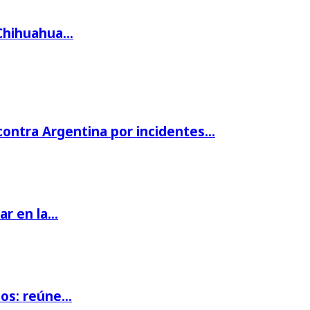
 Chihuahua…
 contra Argentina por incidentes…
par en la…
ios: reúne…