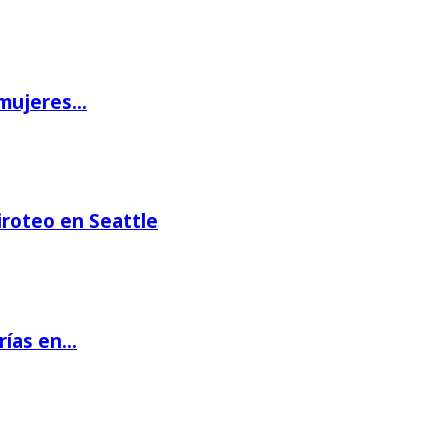
 mujeres…
iroteo en Seattle
rías en…