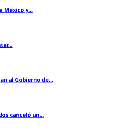
 a México y…
ntar…
dan al Gobierno de…
dos canceló un…