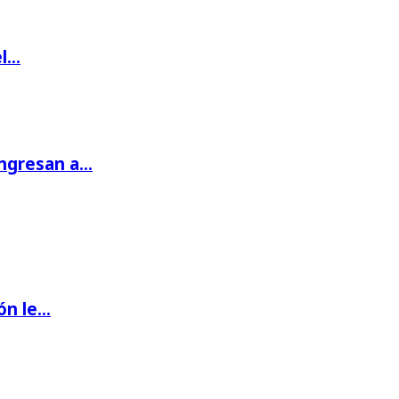
el…
ingresan a…
ón le…