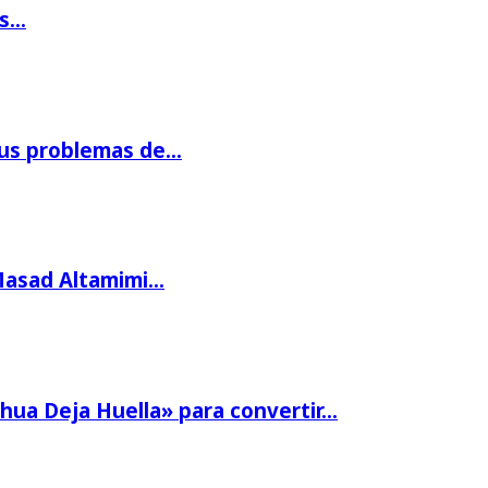
os…
us problemas de…
Masad Altamimi…
hua Deja Huella» para convertir…