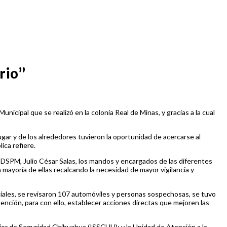
rio”
unicipal que se realizó en la colonia Real de Minas, y gracias a la cual
ugar y de los alrededores tuvieron la oportunidad de acercarse al
ica refiere.
la DSPM, Julio César Salas, los mandos y encargados de las diferentes
a mayoría de ellas recalcando la necesidad de mayor vigilancia y
ciales, se revisaron 107 automóviles y personas sospechosas, se tuvo
tención, para con ello, establecer acciones directas que mejoren las
rior de Seguridad Chihuahua (ISSCUU); y la Unidad de Atención a la