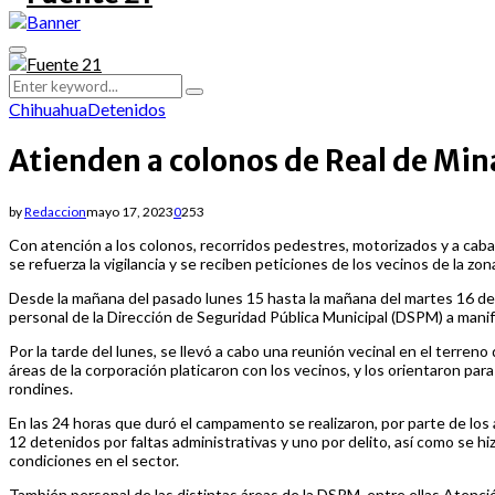
Primary
Menu
Search
Search
for:
Chihuahua
Detenidos
Atienden a colonos de Real de Min
by
Redaccion
mayo 17, 2023
0
253
Con atención a los colonos, recorridos pedestres, motorizados y a caballo
se refuerza la vigilancia y se reciben peticiones de los vecinos de la zon
Desde la mañana del pasado lunes 15 hasta la mañana del martes 16 de ma
personal de la Dirección de Seguridad Pública Municipal (DSPM) a manife
Por la tarde del lunes, se llevó a cabo una reunión vecinal en el terren
áreas de la corporación platicaron con los vecinos, y los orientaron para
rondines.
En las 24 horas que duró el campamento se realizaron, por parte de lo
12 detenidos por faltas administrativas y uno por delito, así como se hi
condiciones en el sector.
También personal de las distintas áreas de la DSPM, entre ellas Atenci