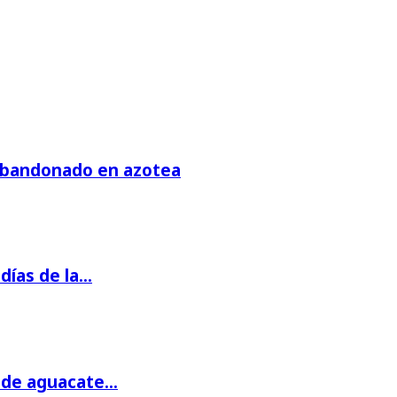
 abandonado en azotea
días de la…
s de aguacate…