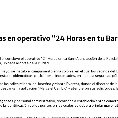
as en operativo “24 Horas en tu Bar
, concluyó el operativo “24 Horas en tu Barrio”, una acción de la Policía M
a, ubicada al norte de la ciudad.
yo, se instaló el campamento en la colonia, en el cual los vecinos del l
star problemáticas, peticiones e inquietudes, en lo que a seguridad públ
o de las calles Mineral de Josefina y Monte Everest, donde el director de 
 descargar la aplicación “Marca el Cambio” y atendieron sus solicitudes, l
s agentes y personal administrativo, recorridos a establecimientos comer
zo la identificación de los puntos en los cuales se deberá brindar mayor a
ón Ciudadana; Justicia Cívica y Prevención; Bomberos; el Instituto Supe