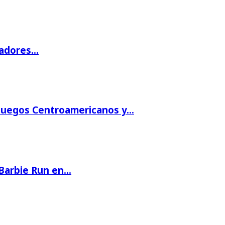
gadores…
 Juegos Centroamericanos y…
 Barbie Run en…