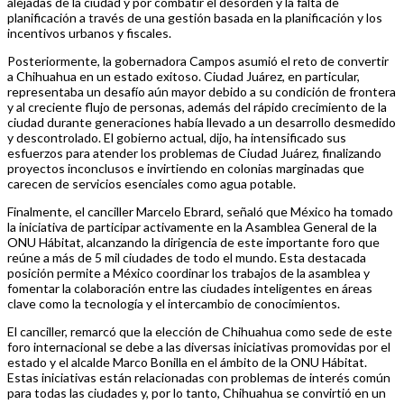
alejadas de la ciudad y por combatir el desorden y la falta de
planificación a través de una gestión basada en la planificación y los
incentivos urbanos y fiscales.
Posteriormente, la gobernadora Campos asumió el reto de convertir
a Chihuahua en un estado exitoso. Ciudad Juárez, en particular,
representaba un desafío aún mayor debido a su condición de frontera
y al creciente flujo de personas, además del rápido crecimiento de la
ciudad durante generaciones había llevado a un desarrollo desmedido
y descontrolado. El gobierno actual, dijo, ha intensificado sus
esfuerzos para atender los problemas de Ciudad Juárez, finalizando
proyectos inconclusos e invirtiendo en colonias marginadas que
carecen de servicios esenciales como agua potable.
Finalmente, el canciller Marcelo Ebrard, señaló que México ha tomado
la iniciativa de participar activamente en la Asamblea General de la
ONU Hábitat, alcanzando la dirigencia de este importante foro que
reúne a más de 5 mil ciudades de todo el mundo. Esta destacada
posición permite a México coordinar los trabajos de la asamblea y
fomentar la colaboración entre las ciudades inteligentes en áreas
clave como la tecnología y el intercambio de conocimientos.
El canciller, remarcó que la elección de Chihuahua como sede de este
foro internacional se debe a las diversas iniciativas promovidas por el
estado y el alcalde Marco Bonilla en el ámbito de la ONU Hábitat.
Estas iniciativas están relacionadas con problemas de interés común
para todas las ciudades y, por lo tanto, Chihuahua se convirtió en un