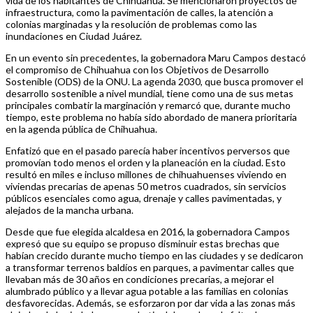
vida de los habitantes de Chihuahua. Se mencionaron proyectos de
infraestructura, como la pavimentación de calles, la atención a
colonias marginadas y la resolución de problemas como las
inundaciones en Ciudad Juárez.
En un evento sin precedentes, la gobernadora Maru Campos destacó
el compromiso de Chihuahua con los Objetivos de Desarrollo
Sostenible (ODS) de la ONU. La agenda 2030, que busca promover el
desarrollo sostenible a nivel mundial, tiene como una de sus metas
principales combatir la marginación y remarcó que, durante mucho
tiempo, este problema no había sido abordado de manera prioritaria
en la agenda pública de Chihuahua.
Enfatizó que en el pasado parecía haber incentivos perversos que
promovían todo menos el orden y la planeación en la ciudad. Esto
resultó en miles e incluso millones de chihuahuenses viviendo en
viviendas precarias de apenas 50 metros cuadrados, sin servicios
públicos esenciales como agua, drenaje y calles pavimentadas, y
alejados de la mancha urbana.
Desde que fue elegida alcaldesa en 2016, la gobernadora Campos
expresó que su equipo se propuso disminuir estas brechas que
habían crecido durante mucho tiempo en las ciudades y se dedicaron
a transformar terrenos baldíos en parques, a pavimentar calles que
llevaban más de 30 años en condiciones precarias, a mejorar el
alumbrado público y a llevar agua potable a las familias en colonias
desfavorecidas. Además, se esforzaron por dar vida a las zonas más