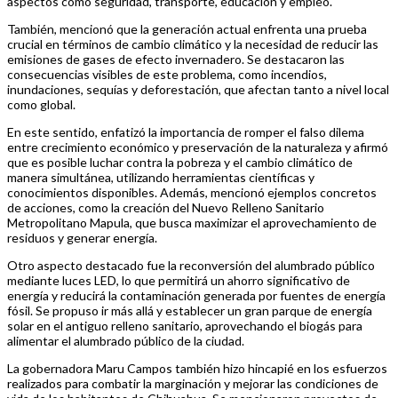
aspectos como seguridad, transporte, educación y empleo.
También, mencionó que la generación actual enfrenta una prueba
crucial en términos de cambio climático y la necesidad de reducir las
emisiones de gases de efecto invernadero. Se destacaron las
consecuencias visibles de este problema, como incendios,
inundaciones, sequías y deforestación, que afectan tanto a nivel local
como global.
En este sentido, enfatizó la importancia de romper el falso dilema
entre crecimiento económico y preservación de la naturaleza y afirmó
que es posible luchar contra la pobreza y el cambio climático de
manera simultánea, utilizando herramientas científicas y
conocimientos disponibles. Además, mencionó ejemplos concretos
de acciones, como la creación del Nuevo Relleno Sanitario
Metropolitano Mapula, que busca maximizar el aprovechamiento de
residuos y generar energía.
Otro aspecto destacado fue la reconversión del alumbrado público
mediante luces LED, lo que permitirá un ahorro significativo de
energía y reducirá la contaminación generada por fuentes de energía
fósil. Se propuso ir más allá y establecer un gran parque de energía
solar en el antiguo relleno sanitario, aprovechando el biogás para
alimentar el alumbrado público de la ciudad.
La gobernadora Maru Campos también hizo hincapié en los esfuerzos
realizados para combatir la marginación y mejorar las condiciones de