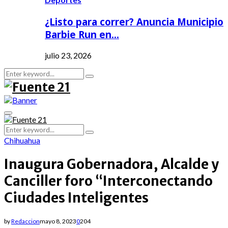
¿Listo para correr? Anuncia Municipio
Barbie Run en…
julio 23, 2026
Search
Search
for:
Primary
Menu
Search
Search
for:
Chihuahua
Inaugura Gobernadora, Alcalde y
Canciller foro “Interconectando
Ciudades Inteligentes
by
Redaccion
mayo 8, 2023
0
204