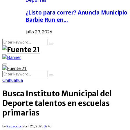
¿Listo para correr? Anuncia Municipio
Barbie Run en…
julio 23, 2026
Search
Search
for:
Primary
Menu
Search
Search
for:
Chihuahua
Busca Instituto Municipal del
Deporte talentos en escuelas
primarias
by
Redaccion
abril 21, 2023
0
243