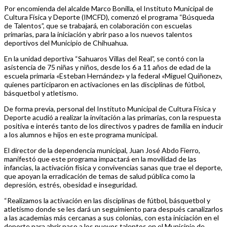
Por encomienda del alcalde Marco Bonilla, el Instituto Municipal de
Cultura Física y Deporte (IMCFD), comenzó el programa “Búsqueda
de Talentos”, que se trabajará, en colaboración con escuelas
primarias, para la iniciación y abrir paso a los nuevos talentos
deportivos del Municipio de Chihuahua.
En la unidad deportiva “Sahuaros Villas del Real”, se contó con la
asistencia de 75 niñas y niños, desde los 6 a 11 años de edad de la
escuela primaria «Esteban Hernández» y la federal «Miguel Quiñonez»,
quienes participaron en activaciones en las disciplinas de fútbol,
básquetbol y atletismo.
De forma previa, personal del Instituto Municipal de Cultura Física y
Deporte acudió a realizar la invitación a las primarias, con la respuesta
positiva e interés tanto de los directivos y padres de familia en inducir
a los alumnos e hijos en este programa municipal.
El director de la dependencia municipal, Juan José Abdo Fierro,
manifestó que este programa impactará en la movilidad de las
infancias, la activación física y convivencias sanas que trae el deporte,
que apoyan la erradicación de temas de salud pública como la
depresión, estrés, obesidad e inseguridad.
“Realizamos la activación en las disciplinas de fútbol, básquetbol y
atletismo donde se les dará un seguimiento para después canalizarlos
a las academias más cercanas a sus colonias, con esta iniciación en el
deporte para abrir paso a los nuevos talentos en el Municipio de