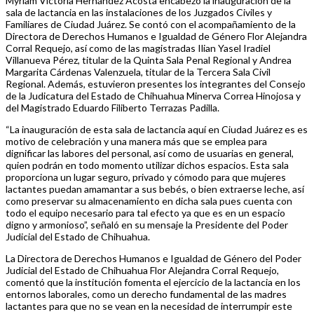
Myriam Victoria Hernández Acosta encabezó la inauguración de la
sala de lactancia en las instalaciones de los Juzgados Civiles y
Familiares de Ciudad Juárez. Se contó con el acompañamiento de la
Directora de Derechos Humanos e Igualdad de Género Flor Alejandra
Corral Requejo, así como de las magistradas Ilian Yasel Iradiel
Villanueva Pérez, titular de la Quinta Sala Penal Regional y Andrea
Margarita Cárdenas Valenzuela, titular de la Tercera Sala Civil
Regional. Además, estuvieron presentes los integrantes del Consejo
de la Judicatura del Estado de Chihuahua Minerva Correa Hinojosa y
del Magistrado Eduardo Filiberto Terrazas Padilla.
“La inauguración de esta sala de lactancia aquí en Ciudad Juárez es es
motivo de celebración y una manera más que se emplea para
dignificar las labores del personal, así como de usuarias en general,
quien podrán en todo momento utilizar dichos espacios. Esta sala
proporciona un lugar seguro, privado y cómodo para que mujeres
lactantes puedan amamantar a sus bebés, o bien extraerse leche, así
como preservar su almacenamiento en dicha sala pues cuenta con
todo el equipo necesario para tal efecto ya que es en un espacio
digno y armonioso”, señaló en su mensaje la Presidente del Poder
Judicial del Estado de Chihuahua.
La Directora de Derechos Humanos e Igualdad de Género del Poder
Judicial del Estado de Chihuahua Flor Alejandra Corral Requejo,
comentó que la institución fomenta el ejercicio de la lactancia en los
entornos laborales, como un derecho fundamental de las madres
lactantes para que no se vean en la necesidad de interrumpir este