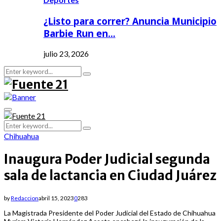
¿Listo para correr? Anuncia Municipio
Barbie Run en…
julio 23, 2026
Search
Search
for:
Primary
Menu
Search
Search
for:
Chihuahua
Inaugura Poder Judicial segunda
sala de lactancia en Ciudad Juárez
by
Redaccion
abril 15, 2023
0
283
La Magistrada Presidente del Poder Judicial del Estado de Chihuahua