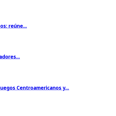
ios: reúne…
gadores…
 Juegos Centroamericanos y…