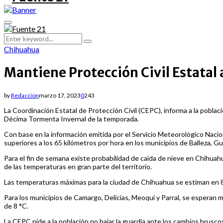
Primary
Menu
Search
Search
for:
Chihuahua
Mantiene Protección Civil Estatal
by
Redaccion
marzo 17, 2023
0
243
La Coordinación Estatal de Protección Civil (CEPC), informa a la poblac
Décima Tormenta Invernal de la temporada.
Con base en la información emitida por el Servicio Meteorológico Nacio
superiores a los 65 kilómetros por hora en los municipios de Balleza, 
Para el fin de semana existe probabilidad de caída de nieve en Chihua
de las temperaturas en gran parte del territorio.
Las temperaturas máximas para la ciudad de Chihuahua se estiman en 
Para los municipios de Camargo, Delicias, Meoqui y Parral, se esperan 
de 8 °C.
La CEPC pide a la población no bajar la guardia ante los cambios brusc