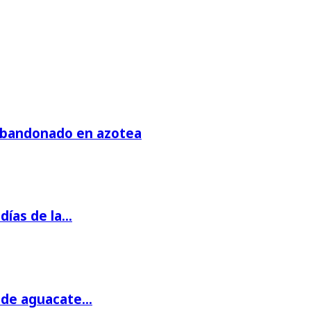
 abandonado en azotea
días de la…
s de aguacate…