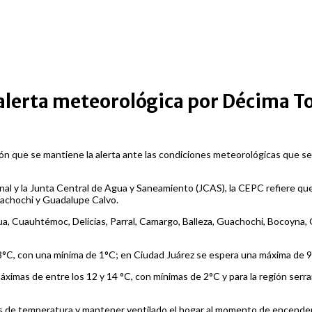
 alerta meteorológica por Décima 
ión que se mantiene la alerta ante las condiciones meteorológicas que se
nal y la Junta Central de Agua y Saneamiento (JCAS), la CEPC refiere que
Guachochi y Guadalupe Calvo.
hua, Cuauhtémoc, Delicias, Parral, Camargo, Balleza, Guachochi, Bocoyn
8°C, con una mínima de 1°C; en Ciudad Juárez se espera una máxima de 9
máximas de entre los 12 y 14 °C, con mínimas de 2°C y para la región ser
os de temperatura y mantener ventilado el hogar al momento de encender 