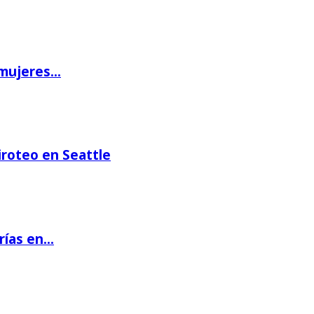
 mujeres…
iroteo en Seattle
rías en…