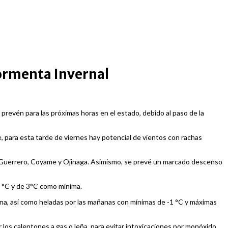
Tormenta Invernal
 prevén para las próximas horas en el estado, debido al paso de la
, para esta tarde de viernes hay potencial de vientos con rachas
a, Guerrero, Coyame y Ojinaga. Asimismo, se prevé un marcado descenso
 °C y de 3°C como mínima.
rana, así como heladas por las mañanas con mínimas de -1 °C y máximas
los calentones a gas o leña, para evitar intoxicaciones por monóxido