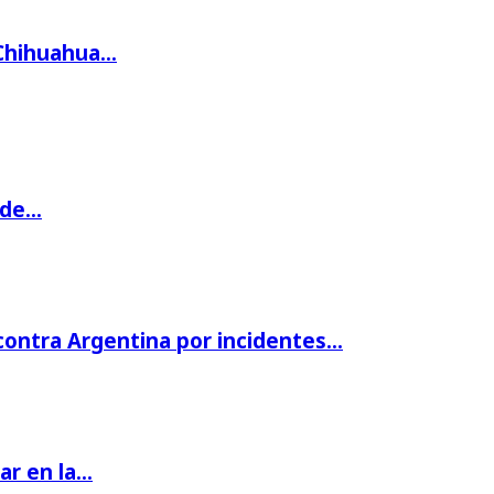
 Chihuahua…
 de…
 contra Argentina por incidentes…
par en la…