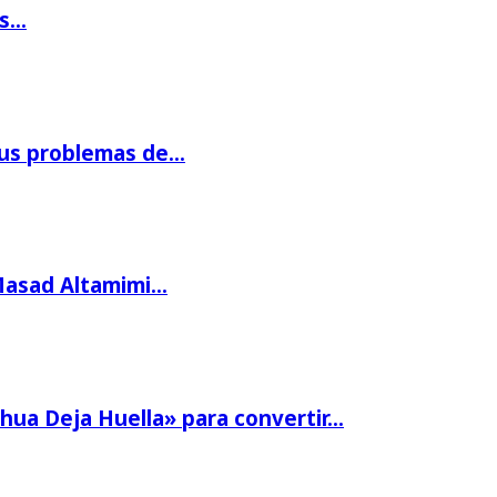
os…
us problemas de…
Masad Altamimi…
hua Deja Huella» para convertir…