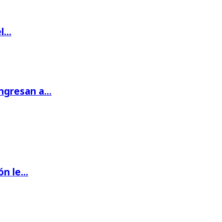
el…
ingresan a…
ón le…