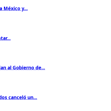
 a México y…
ntar…
dan al Gobierno de…
dos canceló un…