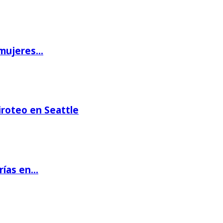
 mujeres…
iroteo en Seattle
rías en…