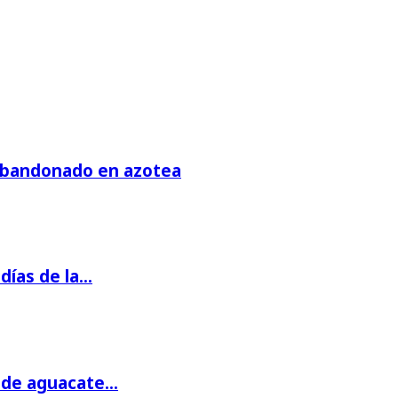
 abandonado en azotea
días de la…
s de aguacate…