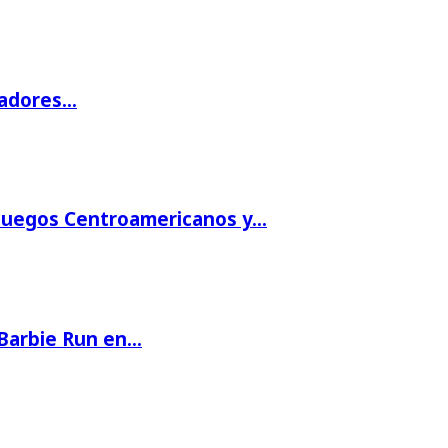
gadores…
 Juegos Centroamericanos y…
 Barbie Run en…