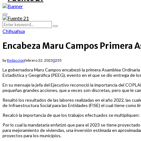
Primary
Menu
Search
Search
for:
Chihuahua
Encabeza Maru Campos Primera A
by
Redaccion
febrero 22, 2023
0
235
La gobernadora Maru Campos encabezó la primera Asamblea Ordinaria de
Estadística y Geográfica (PEEG), evento en el que se dio entrega de lo
En su mensaje la jefa del Ejecutivo reconoció la importancia del COPLAD
pequeñas grandes acciones, que a veces son discretas, pero que le camb
Resaltó los resultados de las labores realizadas en el año 2022, las cua
de Infraestructura Social para las Entidades (FISE) el cual tiene como lí
Recalcó la importancia de que los trabajos efectuados se multipliquen:
Por lo cual la mandataria enfatizó que para el 2023 se tiene proyectado 
para mejoramiento de viviendas, una inversión estimada en aproximadam
proyectos para los municipios.