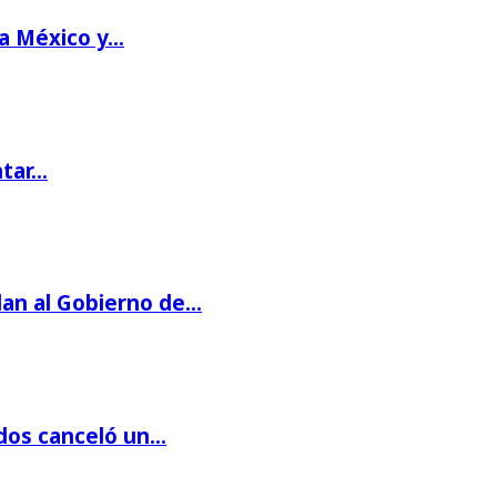
 a México y…
ntar…
dan al Gobierno de…
dos canceló un…