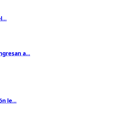
el…
ingresan a…
ón le…