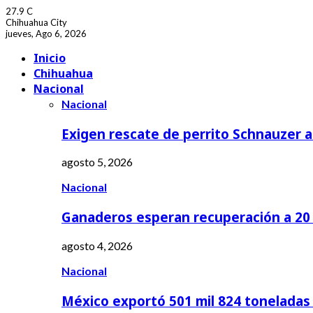
27.9
C
Chihuahua City
jueves, Ago 6, 2026
Facebook
Youtube
Inicio
Chihuahua
Nacional
Nacional
Exigen rescate de perrito Schnauzer
agosto 5, 2026
Nacional
Ganaderos esperan recuperación a 20 
agosto 4, 2026
Nacional
México exportó 501 mil 824 tonelada