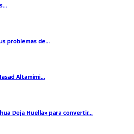
os…
us problemas de…
Masad Altamimi…
hua Deja Huella» para convertir…