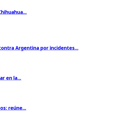
 Chihuahua…
 contra Argentina por incidentes…
par en la…
ios: reúne…