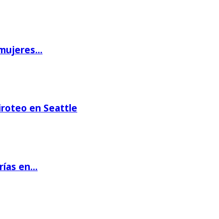
 mujeres…
iroteo en Seattle
rías en…