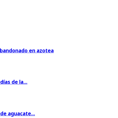
 abandonado en azotea
días de la…
s de aguacate…