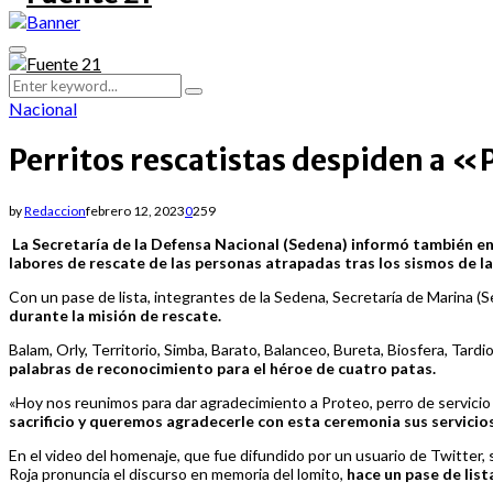
Primary
Menu
Search
Search
for:
Nacional
Perritos rescatistas despiden a 
by
Redaccion
febrero 12, 2023
0
259
La Secretaría de la Defensa Nacional (Sedena) informó también en u
labores de rescate de las personas atrapadas tras los sismos de l
Con un pase de lista, integrantes de la Sedena, Secretaría de Marina (
durante la misión de rescate.
Balam, Orly, Territorio, Simba, Barato, Balanceo, Bureta, Biosfera, Ta
palabras de reconocimiento para el héroe de cuatro patas.
«Hoy nos reunimos para dar agradecimiento a Proteo, perro de servicio 
sacrificio y queremos agradecerle con esta ceremonia sus servicio
En el video del homenaje, que fue difundido por un usuario de Twitter,
Roja pronuncia el discurso en memoria del lomito,
hace un pase de list