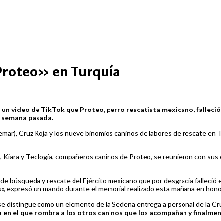
«Proteo» en Turquía
n video de TikTok que Proteo, perro rescatista mexicano, falleció e
a semana pasada.
Semar), Cruz Roja y los nueve binomios caninos de labores de rescate en T
rdio, Kiara y Teología, compañeros caninos de Proteo, se reunieron con s
de búsqueda y rescate del Ejército mexicano que por desgracia falleció 
s
«, expresó un mando durante el memorial realizado esta mañana en hono
 se distingue como un elemento de la Sedena entrega a personal de la Cru
a en el que nombra a los otros caninos que los acompañan y finalmen