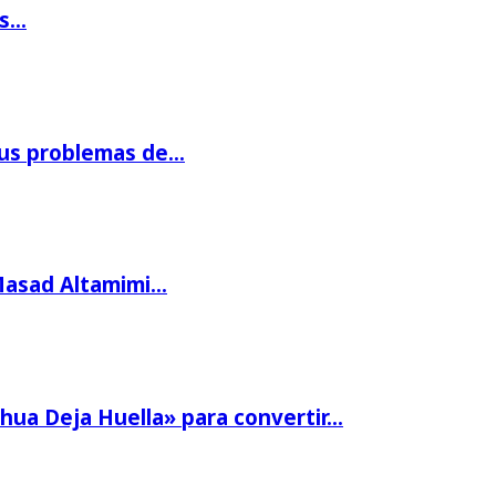
os…
us problemas de…
Masad Altamimi…
hua Deja Huella» para convertir…