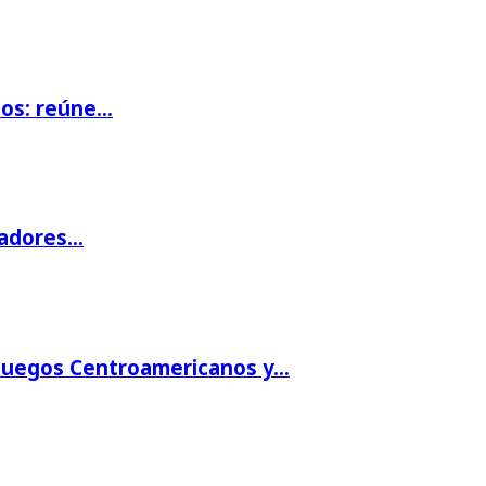
ios: reúne…
gadores…
 Juegos Centroamericanos y…