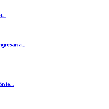
el…
ingresan a…
ón le…