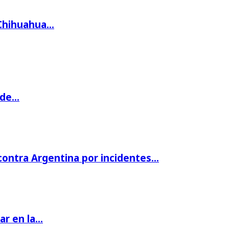
 Chihuahua…
 de…
 contra Argentina por incidentes…
par en la…