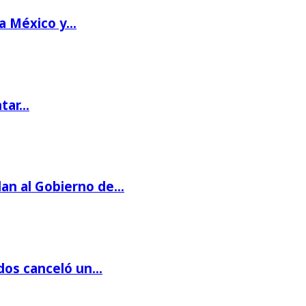
 a México y…
ntar…
dan al Gobierno de…
dos canceló un…