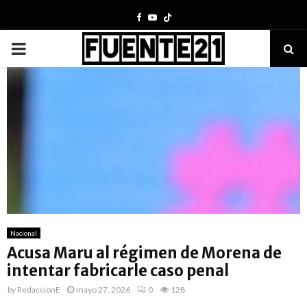
Facebook
Youtube
PRIMARY
MENU
Nacional
Acusa Maru al régimen de Morena de
intentar fabricarle caso penal
by
RedaccionE
mayo 27, 2026
0
128