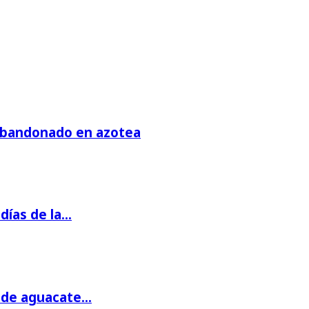
 abandonado en azotea
días de la…
s de aguacate…