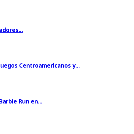
gadores…
 Juegos Centroamericanos y…
 Barbie Run en…