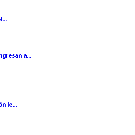
el…
ingresan a…
ón le…