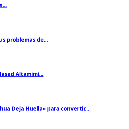
os…
us problemas de…
Masad Altamimi…
hua Deja Huella» para convertir…