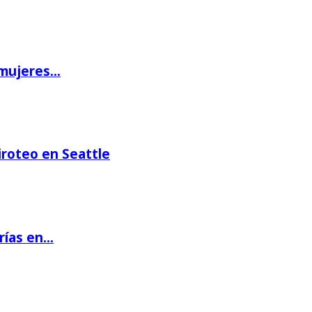
 mujeres…
iroteo en Seattle
rías en…