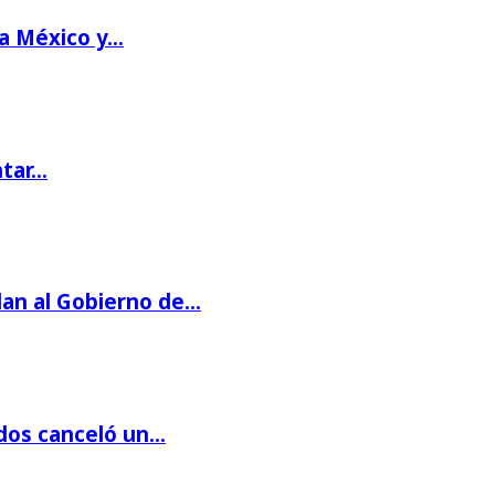
 a México y…
ntar…
dan al Gobierno de…
dos canceló un…