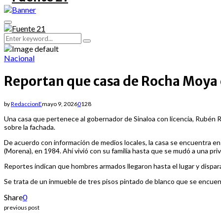
Primary
Menu
Search
Search
for:
Nacional
Reportan que casa de Rocha Moya e
by
RedaccionE
mayo 9, 2026
0
128
Una casa que pertenece al gobernador de Sinaloa con licencia, Rubén Ro
sobre la fachada.
De acuerdo con información de medios locales, la casa se encuentra en 
(Morena), en 1984. Ahí vivió con su familia hasta que se mudó a una priv
Reportes indican que hombres armados llegaron hasta el lugar y dispara
Se trata de un inmueble de tres pisos pintado de blanco que se encuen
Share
0
previous post