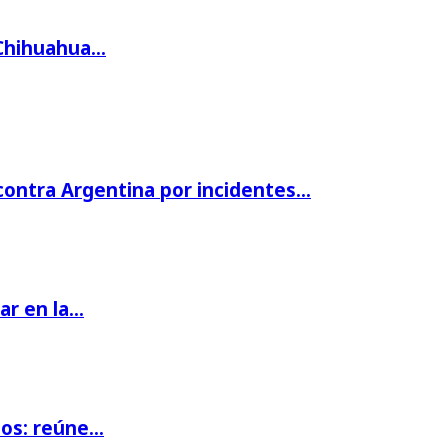
 Chihuahua…
 contra Argentina por incidentes…
par en la…
ios: reúne…