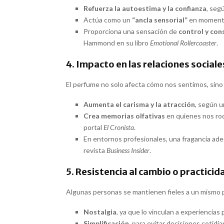
Refuerza la autoestima y la confianza
, seg
Actúa como un
“ancla sensorial”
en momentos
Proporciona una sensación de
control y con
Hammond en su libro
Emotional Rollercoaster
.
4. Impacto en las relaciones sociale
El perfume no solo afecta cómo nos sentimos, sin
Aumenta el carisma y la atracción
, según 
Crea memorias olfativas
en quienes nos rod
portal
El Cronista
.
En entornos profesionales, una fragancia a
revista
Business Insider
.
5. Resistencia al cambio o practicid
Algunas personas se mantienen fieles a un mismo
Nostalgia
, ya que lo vinculan a experiencias 
Simplificación
, para evitar decisiones cotidi