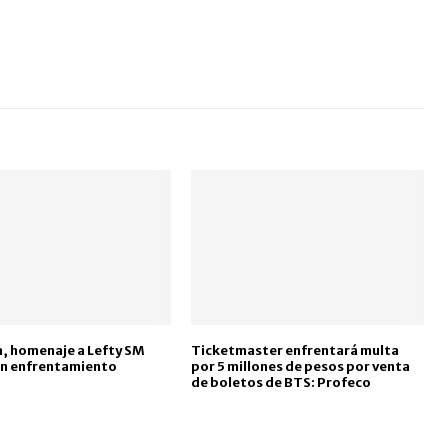
, homenaje a Lefty SM
Ticketmaster enfrentará multa
en enfrentamiento
por 5 millones de pesos por venta
de boletos de BTS: Profeco