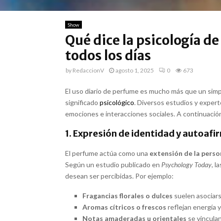
Show
Qué dice la psicología d
todos los días
by
RedaccionV
agosto 1, 2025
0
673
El uso diario de perfume es mucho más que un simpl
significado
psicológico
. Diversos estudios y expert
emociones e interacciones sociales. A continuación
1. Expresión de identidad y autoafi
El perfume actúa como una
extensión de la perso
Según un estudio publicado en
Psychology Today
, l
desean ser percibidas. Por ejemplo:
Fragancias florales o dulces
suelen asociars
Aromas cítricos o frescos
reflejan energía 
Notas amaderadas u orientales
se vinculan