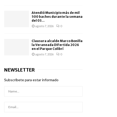
Atendió Municipio más de mil
500 baches durante la semana
del 03...
agosto 7, 2026
0
Clausura alcalde Marco Bonilla
la Veraneada DIFertida 2026
en el Parque Colibrí
agosto 7, 2026
0
NEWSLETTER
Subscribete para estar informado