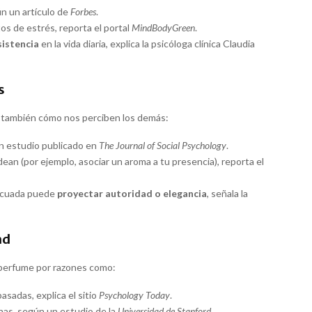
ún un artículo de
Forbes
.
 de estrés, reporta el portal
MindBodyGreen
.
sistencia
en la vida diaria, explica la psicóloga clínica Claudia
s
o también cómo nos perciben los demás:
un estudio publicado en
The Journal of Social Psychology
.
ean (por ejemplo, asociar un aroma a tu presencia), reporta el
decuada puede
proyectar autoridad o elegancia
, señala la
ad
 perfume por razones como:
pasadas, explica el sitio
Psychology Today
.
anas, según un estudio de la
Universidad de Stanford
.