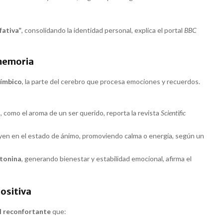
fativa”
, consolidando la identidad personal, explica el portal
BBC
 memoria
límbico
, la parte del cerebro que procesa emociones y recuerdos.
como el aroma de un ser querido, reporta la revista
Scientific
luyen en el estado de ánimo, promoviendo calma o energía, según un
tonina
, generando bienestar y estabilidad emocional, afirma el
ositiva
l reconfortante
que: