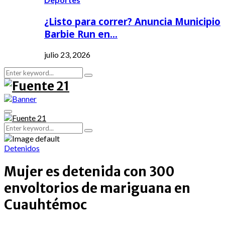
¿Listo para correr? Anuncia Municipio
Barbie Run en…
julio 23, 2026
Search
Search
for:
Primary
Menu
Search
Search
for:
Detenidos
Mujer es detenida con 300
envoltorios de mariguana en
Cuauhtémoc