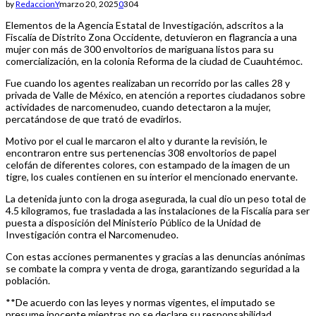
by
RedaccionY
marzo 20, 2025
0
304
Elementos de la Agencia Estatal de Investigación, adscritos a la
Fiscalía de Distrito Zona Occidente, detuvieron en flagrancia a una
mujer con más de 300 envoltorios de mariguana listos para su
comercialización, en la colonia Reforma de la ciudad de Cuauhtémoc.
Fue cuando los agentes realizaban un recorrido por las calles 28 y
privada de Valle de México, en atención a reportes ciudadanos sobre
actividades de narcomenudeo, cuando detectaron a la mujer,
percatándose de que trató de evadirlos.
Motivo por el cual le marcaron el alto y durante la revisión, le
encontraron entre sus pertenencias 308 envoltorios de papel
celofán de diferentes colores, con estampado de la imagen de un
tigre, los cuales contienen en su interior el mencionado enervante.
La detenida junto con la droga asegurada, la cual dio un peso total de
4.5 kilogramos, fue trasladada a las instalaciones de la Fiscalía para ser
puesta a disposición del Ministerio Público de la Unidad de
Investigación contra el Narcomenudeo.
Con estas acciones permanentes y gracias a las denuncias anónimas
se combate la compra y venta de droga, garantizando seguridad a la
población.
**De acuerdo con las leyes y normas vigentes, el imputado se
presume inocente mientras no se declare su responsabilidad