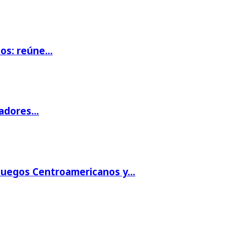
ios: reúne…
gadores…
 Juegos Centroamericanos y…