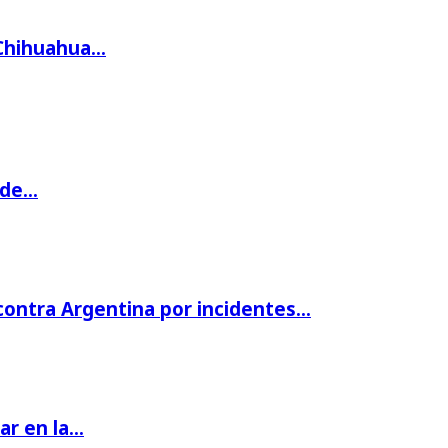
 Chihuahua…
 de…
 contra Argentina por incidentes…
par en la…