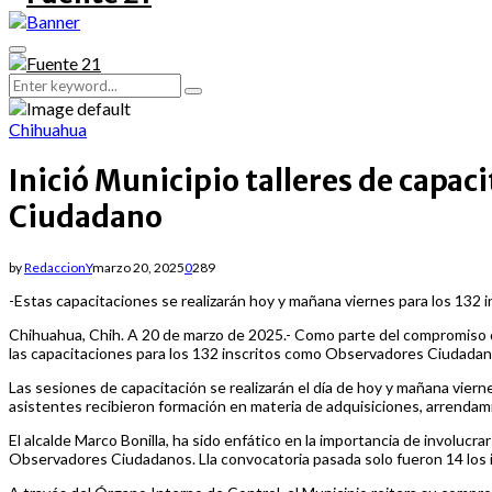
Primary
Menu
Search
Search
for:
Chihuahua
Inició Municipio talleres de capa
Ciudadano
by
RedaccionY
marzo 20, 2025
0
289
-Estas capacitaciones se realizarán hoy y mañana viernes para los 132 i
Chihuahua, Chih. A 20 de marzo de 2025.- Como parte del compromiso que
las capacitaciones para los 132 inscritos como Observadores Ciudadanos,
Las sesiones de capacitación se realizarán el día de hoy y mañana viern
asistentes recibieron formación en materia de adquisiciones, arrendamie
El alcalde Marco Bonilla, ha sido enfático en la importancia de involuc
Observadores Ciudadanos. Lla convocatoria pasada solo fueron 14 los in