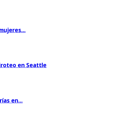
 mujeres…
iroteo en Seattle
rías en…