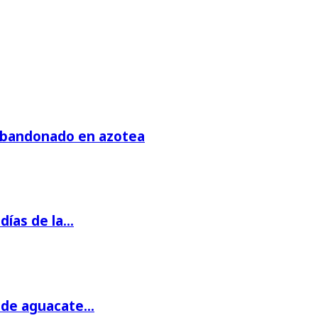
 abandonado en azotea
días de la…
s de aguacate…