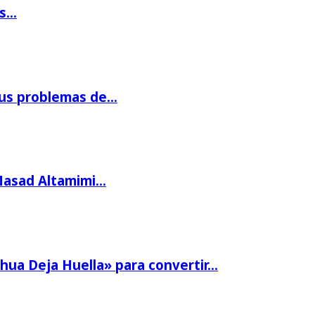
os…
us problemas de…
Masad Altamimi…
hua Deja Huella» para convertir…