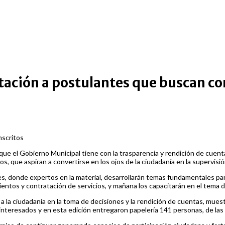
citación a postulantes que buscan c
nscritos
 el Gobierno Municipal tiene con la trasparencia y rendición de cuentas
 que aspiran a convertirse en los ojos de la ciudadanía en la supervisió
es, donde expertos en la material, desarrollarán temas fundamentales par
ntos y contratación de servicios, y mañana los capacitarán en el tema de
rar a la ciudadanía en la toma de decisiones y la rendición de cuentas, mu
teresados y en esta edición entregaron papelería 141 personas, de las c