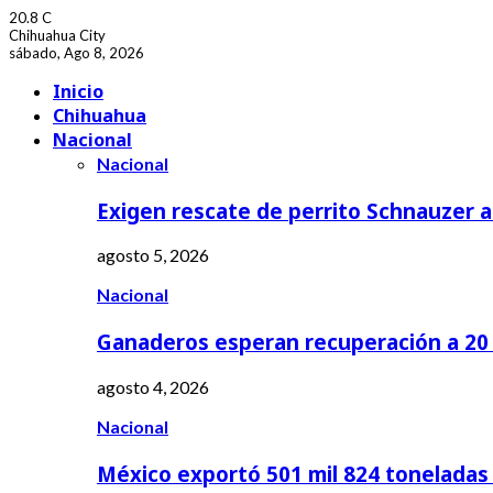
20.8
C
Chihuahua City
sábado, Ago 8, 2026
Facebook
Youtube
Inicio
Chihuahua
Nacional
Nacional
Exigen rescate de perrito Schnauzer
agosto 5, 2026
Nacional
Ganaderos esperan recuperación a 20 
agosto 4, 2026
Nacional
México exportó 501 mil 824 tonelada