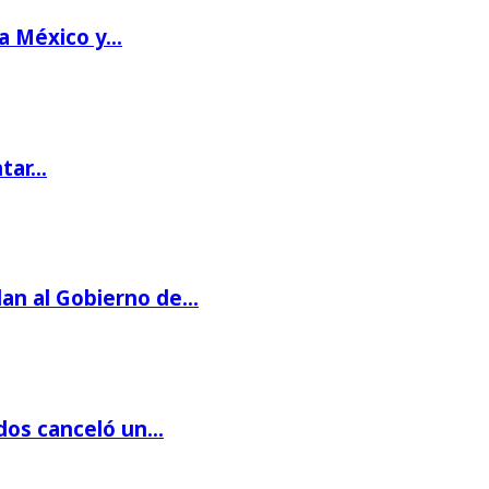
 a México y…
ntar…
dan al Gobierno de…
dos canceló un…