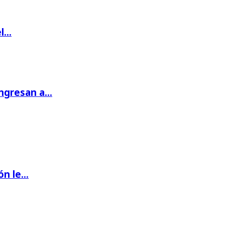
el…
ingresan a…
ón le…