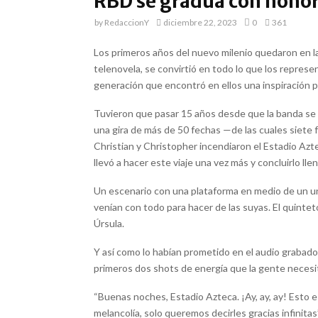
RBD se gradúa con honor
by
RedaccionY
diciembre 22, 2023
0
361
Los primeros años del nuevo milenio quedaron en l
telenovela, se convirtió en todo lo que los repres
generación que encontró en ellos una inspiración p
Tuvieron que pasar 15 años desde que la banda se d
una gira de más de 50 fechas —de las cuales siete 
Christian y Christopher incendiaron el Estadio Azt
llevó a hacer este viaje una vez más y concluirlo lle
Un escenario con una plataforma en medio de un un
venían con todo para hacer de las suyas. El quintet
Úrsula.
Y así como lo habían prometido en el audio grabado
primeros dos shots de energía que la gente necesita
“Buenas noches, Estadio Azteca. ¡Ay, ay, ay! Esto 
melancolía, solo queremos decirles gracias infinitas”