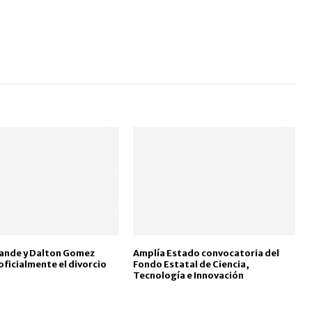
rande y Dalton Gomez
Amplía Estado convocatoria del
 oficialmente el divorcio
Fondo Estatal de Ciencia,
Tecnología e Innovación