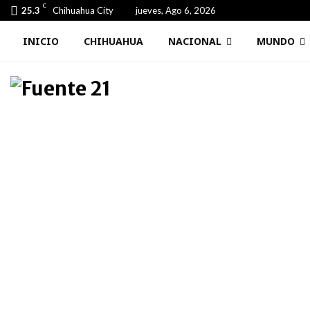
C
25.3
Chihuahua City
jueves, Ago 6, 2026
INICIO
CHIHUAHUA
NACIONAL
MUNDO