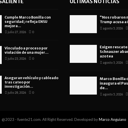
SALIENTE
ULTIMAS NOTICIAS
“Nos robaron 
Cumple Marco Bonilla con
seguridad; refleja ENSU
Trump acusa a M
mejora...
agosto 5, 2026
julio 27, 2026
0
Exigen rescate
Vinculado a proceso por
Schnauzer aba
violación de una mujer...
azotea
julio 23, 2026
0
agosto 5, 2026
Aseguran vehículo y cableado
Marco Bonilla 
tras cateo por
inaugura el Pa
investigación...
de...
julio 28, 2026
0
agosto 5, 2026
@2023 - fuente21.com. All Right Reserved. Developed by
Marco Anguiano