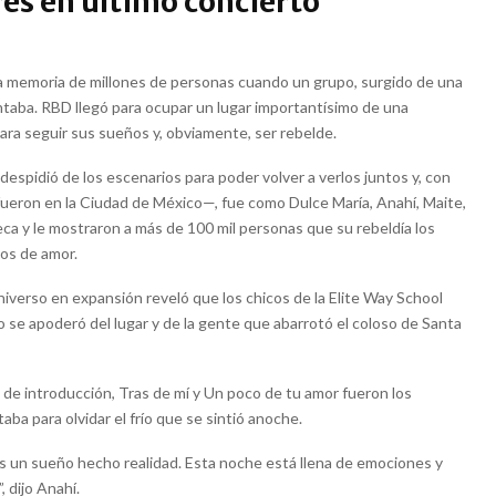
es en último concierto
a memoria de millones de personas cuando un grupo, surgido de una
entaba. RBD llegó para ocupar un lugar importantísimo de una
ara seguir sus sueños y, obviamente, ser rebelde.
espidió de los escenarios para poder volver a verlos juntos y, con
fueron en la Ciudad de México—, fue como Dulce María, Anahí, Maite,
eca y le mostraron a más de 100 mil personas que su rebeldía los
nos de amor.
iverso en expansión reveló que los chicos de la Elite Way School
o se apoderó del lugar y de la gente que abarrotó el coloso de Santa
 de introducción, Tras de mí y Un poco de tu amor fueron los
ba para olvidar el frío que se sintió anoche.
es un sueño hecho realidad. Esta noche está llena de emociones y
, dijo Anahí.