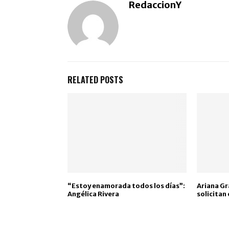
RedaccionY
RELATED POSTS
“Estoy enamorada todos los días”:
Ariana G
Angélica Rivera
solicitan