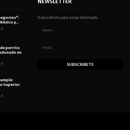
NEWSLETTER
Subscribete para estar informado
negocios”:
éxico y...
0
 de perrito
ndonado en
0
cumple:
so Superior
0