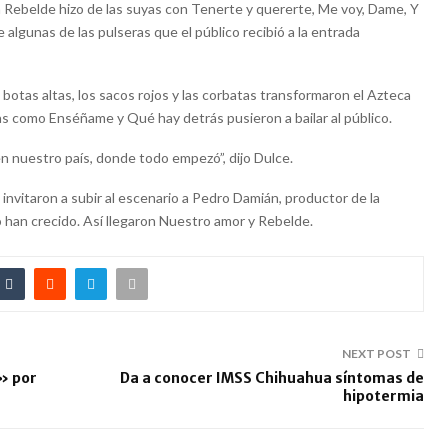
ra Rebelde hizo de las suyas con Tenerte y quererte, Me voy, Dame, Y
e algunas de las pulseras que el público recibió a la entrada
botas altas, los sacos rojos y las corbatas transformaron el Azteca
as como Enséñame y Qué hay detrás pusieron a bailar al público.
en nuestro país, donde todo empezó”, dijo Dulce.
, invitaron a subir al escenario a Pedro Damián, productor de la
o han crecido. Así llegaron Nuestro amor y Rebelde.
NEXT POST
» por
Da a conocer IMSS Chihuahua síntomas de
hipotermia