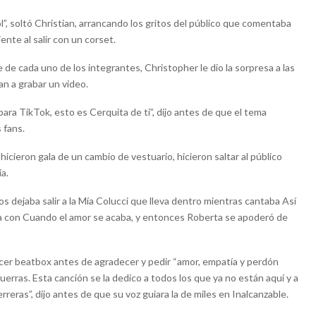
”, soltó Christian, arrancando los gritos del público que comentaba
iente al salir con un corset.
e cada uno de los integrantes, Christopher le dio la sorpresa a las
an a grabar un video.
para TikTok, esto es Cerquita de ti”, dijo antes de que el tema
 fans.
 hicieron gala de un cambio de vestuario, hicieron saltar al público
a.
os dejaba salir a la Mía Colucci que lleva dentro mientras cantaba Así
ita con Cuando el amor se acaba, y entonces Roberta se apoderó de
cer beatbox antes de agradecer y pedir “amor, empatía y perdón
erras. Esta canción se la dedico a todos los que ya no están aquí y a
eras”, dijo antes de que su voz guiara la de miles en Inalcanzable.