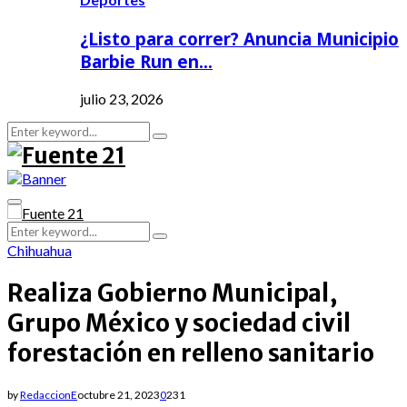
¿Listo para correr? Anuncia Municipio
Barbie Run en…
julio 23, 2026
Search
Search
for:
Primary
Menu
Search
Search
for:
Chihuahua
Realiza Gobierno Municipal,
Grupo México y sociedad civil
forestación en relleno sanitario
by
RedaccionE
octubre 21, 2023
0
231