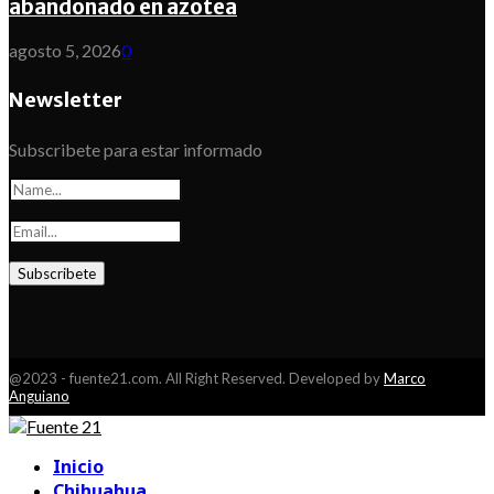
abandonado en azotea
agosto 5, 2026
0
Newsletter
Subscribete para estar informado
@2023 - fuente21.com. All Right Reserved. Developed by
Marco
Anguiano
Facebook
Youtube
Inicio
Chihuahua