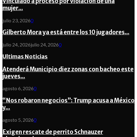
Vinculado a proceso por violación de una
mujer...
julio 23, 2026
0
Gilberto Mora ya está entre los 10 jugadores...
julio 24, 2026
julio 24, 2026
0
Ultimas Noticias
Atenderá Municipio diez zonas con bacheo este
jueves...
agosto 6, 2026
0
“Nos robaron negocios”: Trump acusa a México
y...
agosto 5, 2026
0
Exigen rescate de perrito Schnauzer