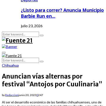
¿Listo para correr? Anuncia Municipio
Barbie Run en…
julio 23, 2026
Search
Search
for:
Primary
Menu
Search
Search
for:
Chihuahua
Anuncian vías alternas por
festival “Antojos por Cuulinaria”
by
Redaccion
junio 20, 2023
0
247
Al ser el desarrollo económico de las familias chihuahuenses, uno de