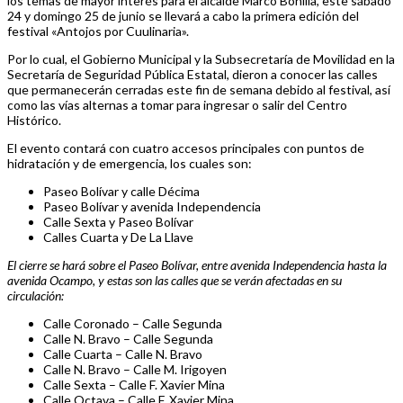
los temas de mayor interés para el alcalde Marco Bonilla, este sábado
24 y domingo 25 de junio se llevará a cabo la primera edición del
festival «Antojos por Cuulinaria».
Por lo cual, el Gobierno Municipal y la Subsecretaría de Movilidad en la
Secretaría de Seguridad Pública Estatal, dieron a conocer las calles
que permanecerán cerradas este fin de semana debido al festival, así
como las vías alternas a tomar para ingresar o salir del Centro
Histórico.
El evento contará con cuatro accesos principales con puntos de
hidratación y de emergencia, los cuales son:
Paseo Bolívar y calle Décima
Paseo Bolívar y avenida Independencia
Calle Sexta y Paseo Bolívar
Calles Cuarta y De La Llave
El cierre se hará sobre el Paseo Bolívar, entre avenida Independencia hasta la
avenida Ocampo, y estas son las calles que se verán afectadas en su
circulación:
Calle Coronado – Calle Segunda
Calle N. Bravo – Calle Segunda
Calle Cuarta – Calle N. Bravo
Calle N. Bravo – Calle M. Irigoyen
Calle Sexta – Calle F. Xavier Mina
Calle Octava – Calle F. Xavier Mina