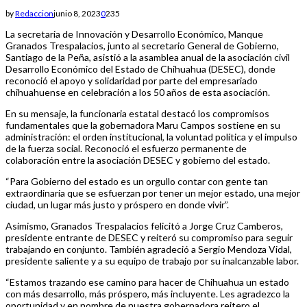
by
Redaccion
junio 8, 2023
0
235
La secretaria de Innovación y Desarrollo Económico, Manque
Granados Trespalacios, junto al secretario General de Gobierno,
Santiago de la Peña, asistió a la asamblea anual de la asociación civil
Desarrollo Económico del Estado de Chihuahua (DESEC), donde
reconoció el apoyo y solidaridad por parte del empresariado
chihuahuense en celebración a los 50 años de esta asociación.
En su mensaje, la funcionaria estatal destacó los compromisos
fundamentales que la gobernadora Maru Campos sostiene en su
administración: el orden institucional, la voluntad política y el impulso
de la fuerza social. Reconoció el esfuerzo permanente de
colaboración entre la asociación DESEC y gobierno del estado.
“Para Gobierno del estado es un orgullo contar con gente tan
extraordinaria que se esfuerzan por tener un mejor estado, una mejor
ciudad, un lugar más justo y próspero en donde vivir”.
Asimismo, Granados Trespalacios felicitó a Jorge Cruz Camberos,
presidente entrante de DESEC y reiteró su compromiso para seguir
trabajando en conjunto. También agradeció a Sergio Mendoza Vidal,
presidente saliente y a su equipo de trabajo por su inalcanzable labor.
“Estamos trazando ese camino para hacer de Chihuahua un estado
con más desarrollo, más próspero, más incluyente. Les agradezco la
oportunidad y en nombre de nuestra gobernadora reitero el