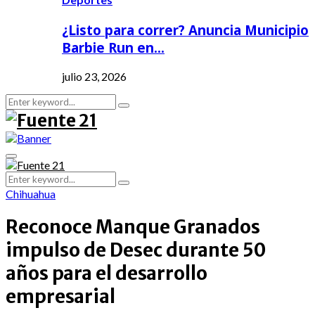
¿Listo para correr? Anuncia Municipio
Barbie Run en…
julio 23, 2026
Search
Search
for:
Primary
Menu
Search
Search
for:
Chihuahua
Reconoce Manque Granados
impulso de Desec durante 50
años para el desarrollo
empresarial