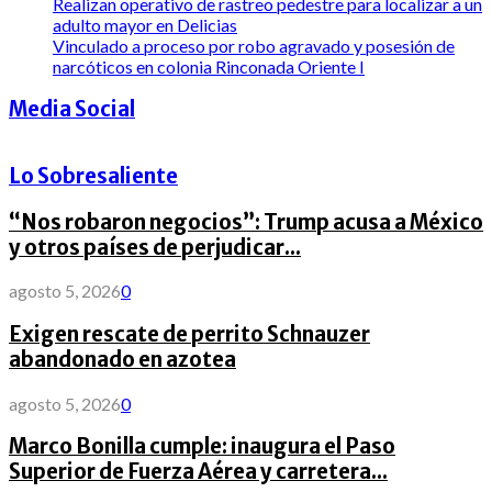
Realizan operativo de rastreo pedestre para localizar a un
adulto mayor en Delicias
Vinculado a proceso por robo agravado y posesión de
narcóticos en colonia Rinconada Oriente I
Media Social
Lo Sobresaliente
“Nos robaron negocios”: Trump acusa a México
y otros países de perjudicar...
agosto 5, 2026
0
Exigen rescate de perrito Schnauzer
abandonado en azotea
agosto 5, 2026
0
Marco Bonilla cumple: inaugura el Paso
Superior de Fuerza Aérea y carretera...