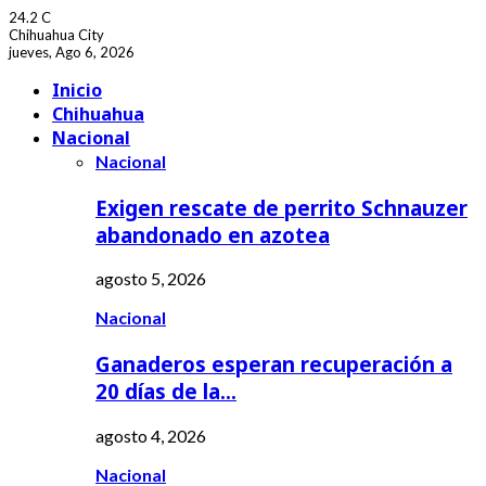
24.2
C
Chihuahua City
jueves, Ago 6, 2026
Facebook
Youtube
Inicio
Chihuahua
Nacional
Nacional
Exigen rescate de perrito Schnauzer
abandonado en azotea
agosto 5, 2026
Nacional
Ganaderos esperan recuperación a
20 días de la…
agosto 4, 2026
Nacional