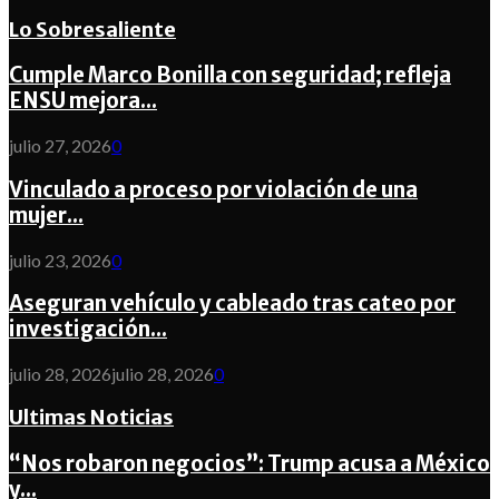
Lo Sobresaliente
Cumple Marco Bonilla con seguridad; refleja
ENSU mejora...
julio 27, 2026
0
Vinculado a proceso por violación de una
mujer...
julio 23, 2026
0
Aseguran vehículo y cableado tras cateo por
investigación...
julio 28, 2026
julio 28, 2026
0
Ultimas Noticias
“Nos robaron negocios”: Trump acusa a México
y...