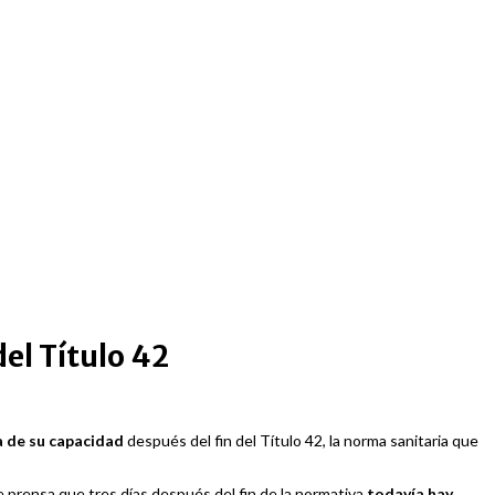
el Título 42
a de su capacidad
después del fin del Título 42, la norma sanitaria que
e prensa que tres días después del fin de la normativa
todavía hay