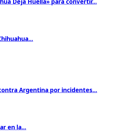
hua Deja Huella» para convertir…
 Chihuahua…
 contra Argentina por incidentes…
par en la…