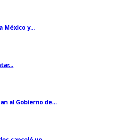
 a México y…
ntar…
dan al Gobierno de…
dos canceló un…