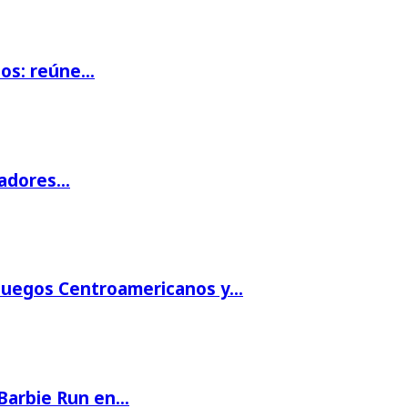
ios: reúne…
gadores…
 Juegos Centroamericanos y…
 Barbie Run en…