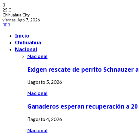
25
C
Chihuahua City
viernes, Ago 7, 2026
Facebook
Youtube
Inicio
Chihuahua
Nacional
Nacional
Exigen rescate de perrito Schnauzer
agosto 5, 2026
Nacional
Ganaderos esperan recuperación a 20 
agosto 4, 2026
Nacional