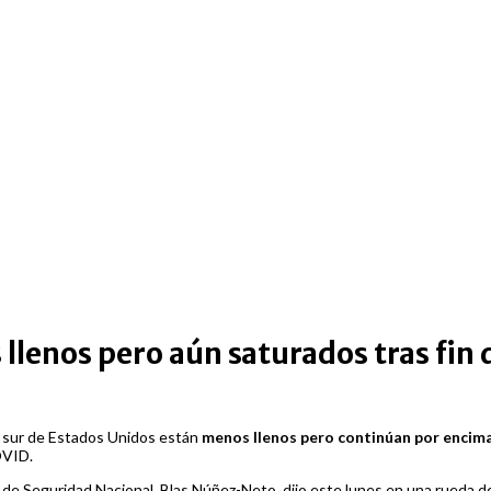
lenos pero aún saturados tras fin d
a sur de Estados Unidos están
menos llenos pero continúan por encim
OVID.
 de Seguridad Nacional, Blas Núñez-Neto, dijo este lunes en una rueda d