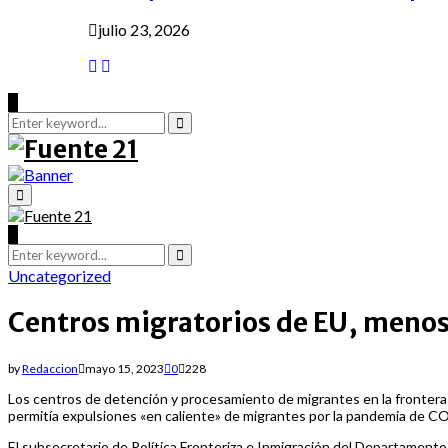
julio 23, 2026
Search
for:
Search
Primary
Menu
Search
for:
Search
Uncategorized
Centros migratorios de EU, menos l
by
Redaccion
mayo 15, 2023
0
228
Los centros de detención y procesamiento de migrantes en la fronter
permitía expulsiones «en caliente» de migrantes por la pandemia de C
El subsecretario de Política Fronteriza e Inmigración del Departamento