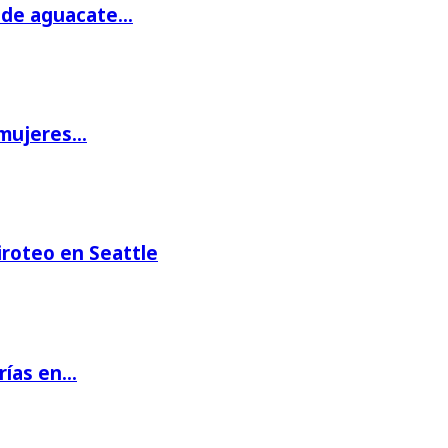
s de aguacate…
 mujeres…
iroteo en Seattle
rías en…