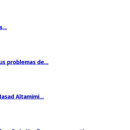
os…
us problemas de…
Masad Altamimi…