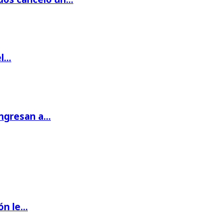
el…
ingresan a…
ón le…