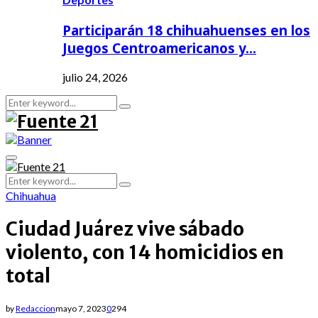
Participarán 18 chihuahuenses en los
Juegos Centroamericanos y…
julio 24, 2026
Search
Search
for:
Primary
Menu
Search
Search
for:
Chihuahua
Ciudad Juárez vive sábado
violento, con 14 homicidios en
total
by
Redaccion
mayo 7, 2023
0
294