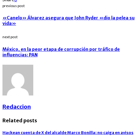
previous post
«Canelo» Álvarez asegura que John Ryder «dio la pelea su
vida»
next post
México, en la peor etapa de corrupción por tráfico de
influencias: PAN
Redaccion
Related posts
Hackean cuenta de X del alcalde Marco Bonilla; no caiga en avisos