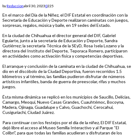
by
Redaccion
abril 30, 2023
0
225
En el marco del Día de la Niñez, el DIF Estatal en coordinación con la
Secretaría de Educación y Deporte realizaron caminatas con juegos,
sorpresas, regalos, música y baile, en 19 sedes del Estado.
En la ciudad de Chihuahua el director general del DIF, Gabriel
Eguiarte, junto a la secretaria de Educación y Deporte, Sandra
Gutiérrez; la secretaria Técnica de la SEyD, Rosa Isela Lozano y la
directora del Instituto del Deporte, Teporaca Romero, participaron
en actividades como activación física y competencias deportivas.
El arranque y conclusión de la caminata en la ciudad de Chihuahua, se
dio en el discóbolo de la Ciudad Deportiva, fueron recorridos 1.5
kilómetros y al término, las familias pudieron disfrutar de números
artísticos infantiles, banda de guerra de preescolar, rifas y muchos
juegos.
Ésta misma dinámica se replicó en los municipios de Saucillo, Delicias,
Camargo, Meoqui, Nuevo Casas Grandes, Cuauhtémoc, Bocoyna,
Madera, Ojinaga, Guadalupe y Calvo, Guachochi, Cerocahui,
Cusiguriachi, Ciudad Juárez.
Para continuar con los festejos por el día de la niñez, El DIF Estatal,
dejó libre el acceso al Museo Semilla Interactivo y al Parque “El
Colibrí”, para que todas las familias acudieran y disfrutaran de los