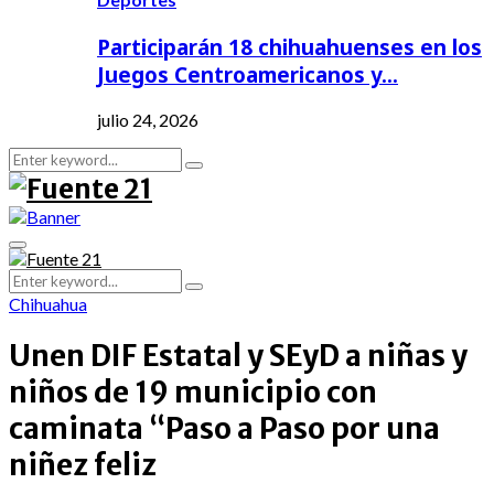
Participarán 18 chihuahuenses en los
Juegos Centroamericanos y…
julio 24, 2026
Search
Search
for:
Primary
Menu
Search
Search
for:
Chihuahua
Unen DIF Estatal y SEyD a niñas y
niños de 19 municipio con
caminata “Paso a Paso por una
niñez feliz