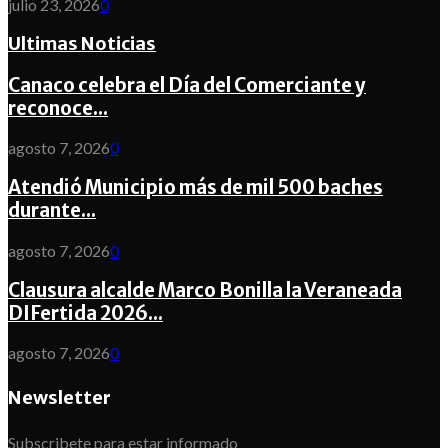
julio 23, 2026
0
Ultimas Noticias
Canaco celebra el Día del Comerciante y
reconoce...
agosto 7, 2026
0
Atendió Municipio más de mil 500 baches
durante...
agosto 7, 2026
0
Clausura alcalde Marco Bonilla la Veraneada
DIFertida 2026...
agosto 7, 2026
0
Newsletter
Subscribete para estar informado