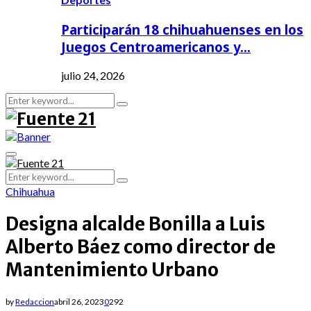
Participarán 18 chihuahuenses en los
Juegos Centroamericanos y…
julio 24, 2026
Search
Search
for:
Primary
Menu
Search
Search
for:
Chihuahua
Designa alcalde Bonilla a Luis
Alberto Báez como director de
Mantenimiento Urbano
by
Redaccion
abril 26, 2023
0
292