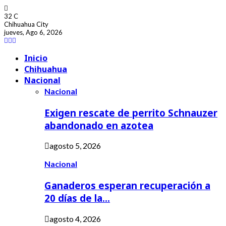
32
C
Chihuahua City
jueves, Ago 6, 2026
Facebook
Youtube
Inicio
Chihuahua
Nacional
Nacional
Exigen rescate de perrito Schnauzer
abandonado en azotea
agosto 5, 2026
Nacional
Ganaderos esperan recuperación a
20 días de la…
agosto 4, 2026