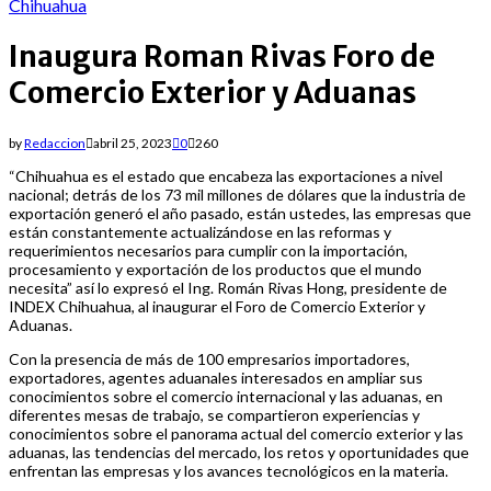
for:
Chihuahua
Inaugura Roman Rivas Foro de
Comercio Exterior y Aduanas
by
Redaccion
abril 25, 2023
0
260
“Chihuahua es el estado que encabeza las exportaciones a nivel
nacional; detrás de los 73 mil millones de dólares que la industria de
exportación generó el año pasado, están ustedes, las empresas que
están constantemente actualizándose en las reformas y
requerimientos necesarios para cumplir con la importación,
procesamiento y exportación de los productos que el mundo
necesita” así lo expresó el Ing. Román Rivas Hong, presidente de
INDEX Chihuahua, al inaugurar el Foro de Comercio Exterior y
Aduanas.
Con la presencia de más de 100 empresarios importadores,
exportadores, agentes aduanales interesados en ampliar sus
conocimientos sobre el comercio internacional y las aduanas, en
diferentes mesas de trabajo, se compartieron experiencias y
conocimientos sobre el panorama actual del comercio exterior y las
aduanas, las tendencias del mercado, los retos y oportunidades que
enfrentan las empresas y los avances tecnológicos en la materia.