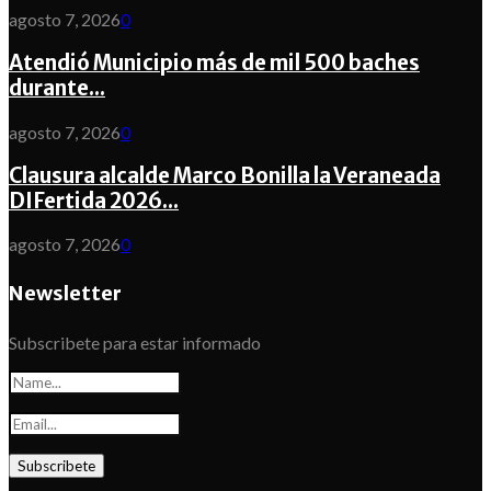
agosto 7, 2026
0
Atendió Municipio más de mil 500 baches
durante...
agosto 7, 2026
0
Clausura alcalde Marco Bonilla la Veraneada
DIFertida 2026...
agosto 7, 2026
0
Newsletter
Subscribete para estar informado