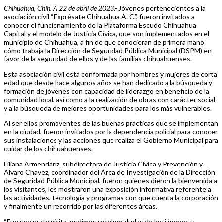
Chihuahua, Chih. A 22 de abril de 2023.-
Jóvenes pertenecientes a la
asociación civil “Exprésate Chihuahua A. C.”, fueron invitados a
conocer el funcionamiento de la Plataforma Escudo Chihuahua
Capital y el modelo de Justicia Cívica, que son implementados en el
municipio de Chihuahua, a fin de que conocieran de primera mano
cómo trabaja la Dirección de Seguridad Pública Municipal (DSPM) en
favor de la seguridad de ellos y de las familias chihuahuenses.
Esta asociación civil está conformada por hombres y mujeres de corta
edad que desde hace algunos años se han dedicado a la búsqueda y
formación de jóvenes con capacidad de liderazgo en beneficio de la
comunidad local, así como a la realización de obras con carácter social
y a la búsqueda de mejores oportunidades para los más vulnerables.
Al ser ellos promoventes de las buenas prácticas que se implementan
en la ciudad, fueron invitados por la dependencia policial para conocer
sus instalaciones y las acciones que realiza el Gobierno Municipal para
cuidar de los chihuahuenses.
Liliana Armendáriz, subdirectora de Justicia Cívica y Prevención y
Álvaro Chavez, coordinador del Área de Investigación de la Dirección
de Seguridad Pública Municipal, fueron quienes dieron la bienvenida a
los visitantes, les mostraron una exposición informativa referente a
las actividades, tecnología y programas con que cuenta la corporación
y finalmente un recorrido por las diferentes áreas.
“Fue una grata visita, pudimos resolver dudas de los jóvenes y