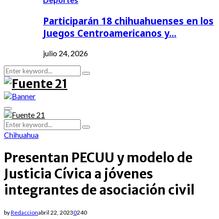
Participarán 18 chihuahuenses en los
Juegos Centroamericanos y…
julio 24, 2026
Search
Search
for:
Primary
Menu
Search
Search
for:
Chihuahua
Presentan PECUU y modelo de
Justicia Cívica a jóvenes
integrantes de asociación civil
by
Redaccion
abril 22, 2023
0
240