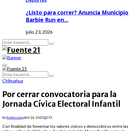
¿Listo para correr? Anuncia Municipio
Barbie Run en…
julio 23, 2026
Search
Search
for:
Primary
Menu
Search
Search
for:
Chihuahua
Por cerrar convocatoria para la
Jornada Cívica Electoral Infantil
by
Redaccion
abril 16, 2023
0
273
Con finalidad de fomentar los valores cívicos y democráticos entre las