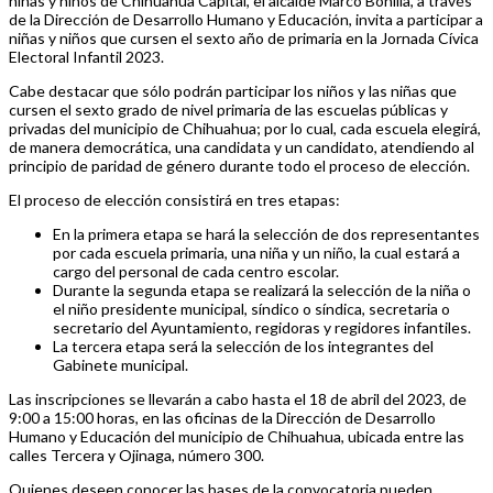
niñas y niños de Chihuahua Capital, el alcalde Marco Bonilla, a través
de la Dirección de Desarrollo Humano y Educación, invita a participar a
niñas y niños que cursen el sexto año de primaria en la Jornada Cívica
Electoral Infantil 2023.
Cabe destacar que sólo podrán participar los niños y las niñas que
cursen el sexto grado de nivel primaria de las escuelas públicas y
privadas del municipio de Chihuahua; por lo cual, cada escuela elegirá,
de manera democrática, una candidata y un candidato, atendiendo al
principio de paridad de género durante todo el proceso de elección.
El proceso de elección consistirá en tres etapas:
En la primera etapa se hará la selección de dos representantes
por cada escuela primaria, una niña y un niño, la cual estará a
cargo del personal de cada centro escolar.
Durante la segunda etapa se realizará la selección de la niña o
el niño presidente municipal, síndico o síndica, secretaria o
secretario del Ayuntamiento, regidoras y regidores infantiles.
La tercera etapa será la selección de los integrantes del
Gabinete municipal.
Las inscripciones se llevarán a cabo hasta el 18 de abril del 2023, de
9:00 a 15:00 horas, en las oficinas de la Dirección de Desarrollo
Humano y Educación del municipio de Chihuahua, ubicada entre las
calles Tercera y Ojinaga, número 300.
Quienes deseen conocer las bases de la convocatoria pueden