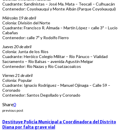
Cuadrante: Sandinistas – José Ma. Mata – Teocali – Culhuacán
Contenedor: Coyolxauqui y Monte Albán (Parque Coyolxauqui)
Miércoles 19 de abril
Colonia: División del Norte
Cuadrante: Francisco R. Almada – Martín López – calle 3ª – Lucio
Cabañas
Contenedor: calle 7ª y Rodolfo Fierro
Jueves 20 de abril
Colonia: Junta de los Ríos
Cuadrante: Heróico Colegio Militar – Río Pánuco – Vialidad
Sacramento – Río Balsas – avenida Agustín Melgar
Contenedor: Río Nazas y Río Coatzacoalcos
Viernes 21 de abril
Colonia: Popular
Cuadrante: Ignacio Rodríguez – Manuel Ojinaga – Calle 59 –
Coronado
Contenedor: Santos Degollado y Coronado
Share
0
previous post
Destituye Policía Municipal a Coordinadora del Distrito
Diana por falta grave vial