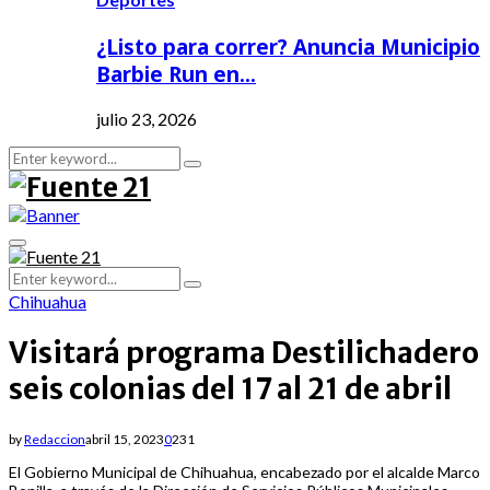
¿Listo para correr? Anuncia Municipio
Barbie Run en…
julio 23, 2026
Search
Search
for:
Primary
Menu
Search
Search
for:
Chihuahua
Visitará programa Destilichadero
seis colonias del 17 al 21 de abril
by
Redaccion
abril 15, 2023
0
231
El Gobierno Municipal de Chihuahua, encabezado por el alcalde Marco