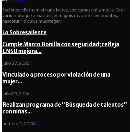
Sed imperdiet sem at nunc luctus, sed cursus nulla mollis. Orci
varius natoque penatibus et magnis dis parturient montes,
nascetur ridiculus musnteger.
Lo Sobresaliente
Cumple Marco Bonilla con seguridad; refleja
ENSU mejora...
julio 27, 2026
0
Vinculado a proceso por violación de una
mujer...
julio 23, 2026
0
Realizan programa de “Búsqueda de talentos”
con niñas...
octubre 1, 2023
0