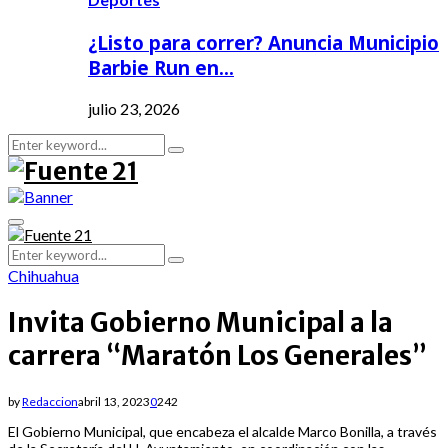
¿Listo para correr? Anuncia Municipio
Barbie Run en…
julio 23, 2026
Search
Search
for:
Primary
Menu
Search
Search
for:
Chihuahua
Invita Gobierno Municipal a la
carrera “Maratón Los Generales”
by
Redaccion
abril 13, 2023
0
242
El Gobierno Municipal, que encabeza el alcalde Marco Bonilla, a través