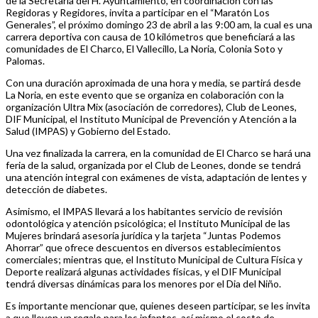
de la Secretaría del H. Ayuntamiento, en coordinación con las
Regidoras y Regidores, invita a participar en el “Maratón Los
Generales”, el próximo domingo 23 de abril a las 9:00 am, la cual es una
carrera deportiva con causa de 10 kilómetros que beneficiará a las
comunidades de El Charco, El Vallecillo, La Noria, Colonia Soto y
Palomas.
Con una duración aproximada de una hora y media, se partirá desde
La Noria, en este evento que se organiza en colaboración con la
organización Ultra Mix (asociación de corredores), Club de Leones,
DIF Municipal, el Instituto Municipal de Prevención y Atención a la
Salud (IMPAS) y Gobierno del Estado.
Una vez finalizada la carrera, en la comunidad de El Charco se hará una
feria de la salud, organizada por el Club de Leones, donde se tendrá
una atención integral con exámenes de vista, adaptación de lentes y
detección de diabetes.
Asimismo, el IMPAS llevará a los habitantes servicio de revisión
odontológica y atención psicológica; el Instituto Municipal de las
Mujeres brindará asesoría jurídica y la tarjeta “Juntas Podemos
Ahorrar” que ofrece descuentos en diversos establecimientos
comerciales; mientras que, el Instituto Municipal de Cultura Física y
Deporte realizará algunas actividades físicas, y el DIF Municipal
tendrá diversas dinámicas para los menores por el Dia del Niño.
Es importante mencionar que, quienes deseen participar, se les invita
a que lleven un regalo para los infantes, así mismo el costo de