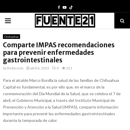
Facebook
Youtube
PRIMARY
MENU
Chihuahua
Comparte IMPAS recomendaciones
para prevenir enfermedades
gastrointestinales
by
Redaccion
abril 6, 2023
0
221
Para el alcalde Marco Bonilla la salud de las familias de Chihuahua
Capital es fundamental, es por ello que, en el marco de la
conmemoración del Día Mundial de la Salud, que se celebra el 7 de
abril, el Gobierno Municipal, a través del Instituto Municipal de
Prevención y Atención a la Salud (IMPAS), comparte información
importante para prevenir las enfermedades gastrointestinales
durante la temporada de calor.