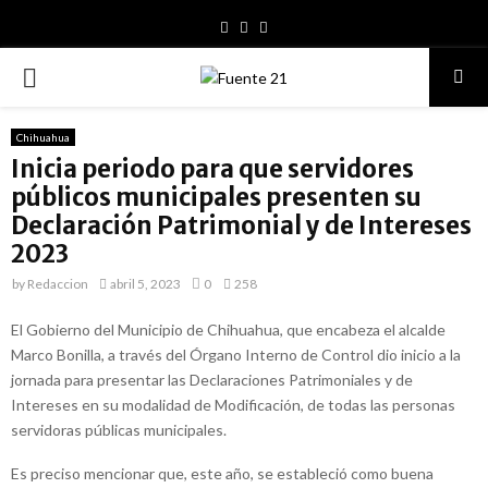
Facebook
Youtube
PRIMARY
MENU
Chihuahua
Inicia periodo para que servidores
públicos municipales presenten su
Declaración Patrimonial y de Intereses
2023
by
Redaccion
abril 5, 2023
0
258
El Gobierno del Municipio de Chihuahua, que encabeza el alcalde
Marco Bonilla, a través del Órgano Interno de Control dio inicio a la
jornada para presentar las Declaraciones Patrimoniales y de
Intereses en su modalidad de Modificación, de todas las personas
servidoras públicas municipales.
Es preciso mencionar que, este año, se estableció como buena