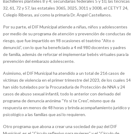
Bachilleres planteles 8 y 4; secundarias federales 5 y 10, las técnicas
32, 61, 72 y 57, las estatales 3065, 3025, 3011 y 3008, el CETYT 24,
Colegio Riberas, así como la primaria Dr. Ángel Castellanos.
Por su parte, el DIF Municipal atiende a niñas, niños y adolescentes
por medio de su programa de atención y prevención de conductas de
riesgo, que fue impartido en 98 ocasiones el teatrino “Alto o
denunció”, con lo que ha beneficiado a 4 mil 980 docentes y padres
de familia, además de reforzar el implementar bebés virtuales para la
prevención del embarazo adolescente.
Asimismo, el DIF Municipal ha atendido a un total de 216 casos de
víctimas de violencia en el primer trimestre del 2023, de los cuales 14
han sido tutelados por la Procuraduría de Protección de NNA y 24
casos de abuso sexual infantil, todo lo anterior con derivado del
programa de denuncia anónima “Yo sí te Creo”, mismo que da
respuesta en menos de 48 horas y brinda acompañamiento jurídico y
psicológico a las familias que así lo requieren.
Otro programa que abona a crear una sociedad de paz del DIF
Municipal, es el “Círculo reflexivo para mujeres” y el “Círculo de