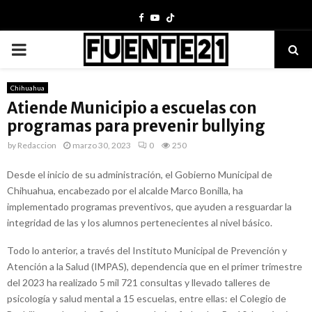
Facebook
Youtube
PRIMARY
MENU
Chihuahua
Atiende Municipio a escuelas con
programas para prevenir bullying
by
Redaccion
marzo 30, 2023
0
250
Desde el inicio de su administración, el Gobierno Municipal de
Chihuahua, encabezado por el alcalde Marco Bonilla, ha
implementado programas preventivos, que ayuden a resguardar la
integridad de las y los alumnos pertenecientes al nivel básico.
Todo lo anterior, a través del Instituto Municipal de Prevención y
Atención a la Salud (IMPAS), dependencia que en el primer trimestre
del 2023 ha realizado 5 mil 721 consultas y llevado talleres de
psicología y salud mental a 15 escuelas, entre ellas: el Colegio de