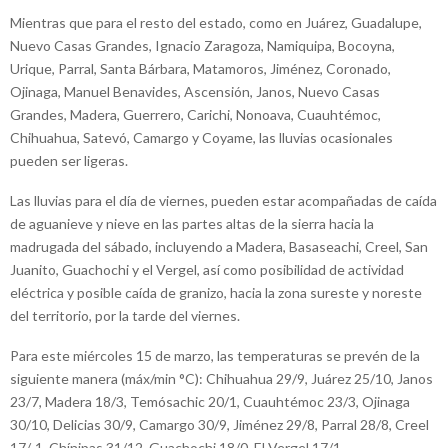
Mientras que para el resto del estado, como en Juárez, Guadalupe,
Nuevo Casas Grandes, Ignacio Zaragoza, Namiquipa, Bocoyna,
Urique, Parral, Santa Bárbara, Matamoros, Jiménez, Coronado,
Ojinaga, Manuel Benavides, Ascensión, Janos, Nuevo Casas
Grandes, Madera, Guerrero, Carichi, Nonoava, Cuauhtémoc,
Chihuahua, Satevó, Camargo y Coyame, las lluvias ocasionales
pueden ser ligeras.
Las lluvias para el día de viernes, pueden estar acompañadas de caída
de aguanieve y nieve en las partes altas de la sierra hacia la
madrugada del sábado, incluyendo a Madera, Basaseachi, Creel, San
Juanito, Guachochi y el Vergel, así como posibilidad de actividad
eléctrica y posible caída de granizo, hacia la zona sureste y noreste
del territorio, por la tarde del viernes.
Para este miércoles 15 de marzo, las temperaturas se prevén de la
siguiente manera (máx/min °C): Chihuahua 29/9, Juárez 25/10, Janos
23/7, Madera 18/3, Temósachic 20/1, Cuauhtémoc 23/3, Ojinaga
30/10, Delicias 30/9, Camargo 30/9, Jiménez 29/8, Parral 28/8, Creel
17/-1, Chínipas 31/12, Guachochi 18/0, El Vergel 17/1.