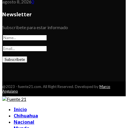
agosto 8, 2026
0
Newsletter
Subscribete para estar informado
@2023 - fuente21.com. All Right Reserved. Developed by
Marco
Anguiano
Facebook
Youtube
Inicio
Chihuahua
Nacional