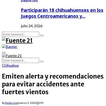
Participarán 18 chihuahuenses en los
Juegos Centroamericanos y…
julio 24, 2026
Search
Search
for:
Primary
Menu
Search
Search
for:
Chihuahua
Emiten alerta y recomendaciones
para evitar accidentes ante
fuertes vientos
by
Redaccion
marzo 1, 2023
0
259