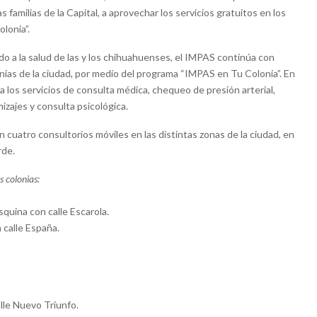
s familias de la Capital, a aprovechar los servicios gratuitos en los
lonia”.
o a la salud de las y los chihuahuenses, el IMPAS continúa con
lonias de la ciudad, por medio del programa “IMPAS en Tu Colonia”. En
 los servicios de consulta médica, chequeo de presión arterial,
zajes y consulta psicológica.
n cuatro consultorios móviles en las distintas zonas de la ciudad, en
rde.
s colonias:
squina con calle Escarola.
n calle España.
alle Nuevo Triunfo.