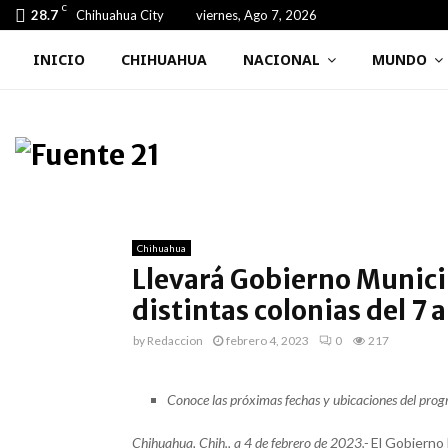
C
28.7
Chihuahua City
viernes, Ago 7, 2026
INICIO
CHIHUAHUA
NACIONAL
MUNDO
Chihuahua
Llevará Gobierno Munici
distintas colonias del 7 a
by
Redaccion
febrero 4, 2023
0
217
Conoce las próximas fechas y ubicaciones del pro
Chihuahua, Chih., a 4 de febrero de 2023.-
El Gobierno 