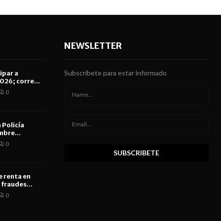
NEWSLETTER
Subscribete para estar informado
ipar a
26; corre...
0
 Policía
mbre...
0
e renta en
 fraudes...
0