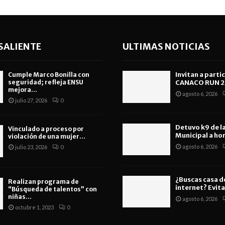
SALIENTE
ULTIMAS NOTICIAS
Invitan a partic
Cumple Marco Bonilla con
seguridad; refleja ENSU
CANACO RUN 20
mejora...
agosto 6, 2026
julio 27, 2026
0
Detuvo k9 de la
Vinculado a proceso por
Municipal a ho
violación de una mujer...
agosto 6, 2026
julio 23, 2026
0
¿Buscas casa d
Realizan programa de
internet? Evita
“Búsqueda de talentos” con
niñas...
agosto 6, 2026
octubre 1, 2023
0