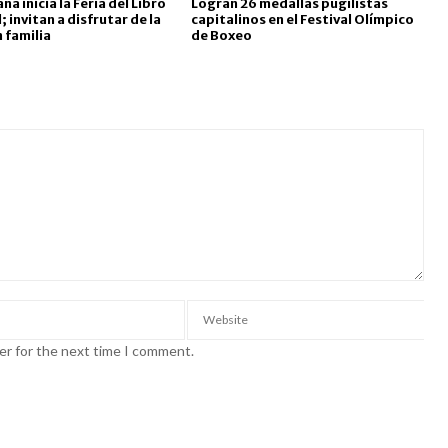
a inicia la Feria del Libro
Logran 26 medallas pugilistas
 invitan a disfrutar de la
capitalinos en el Festival Olímpico
n familia
de Boxeo
er for the next time I comment.