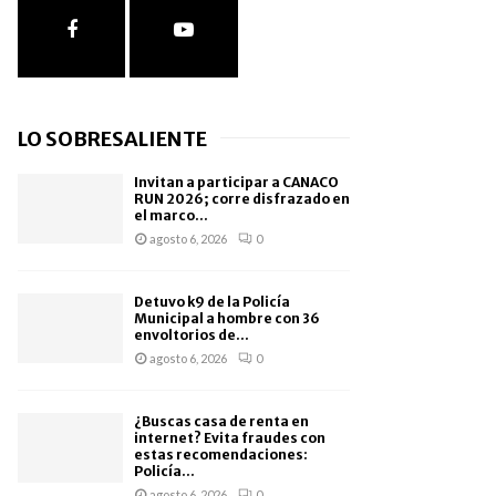
LO SOBRESALIENTE
Invitan a participar a CANACO
RUN 2026; corre disfrazado en
el marco...
agosto 6, 2026
0
Detuvo k9 de la Policía
Municipal a hombre con 36
envoltorios de...
agosto 6, 2026
0
¿Buscas casa de renta en
internet? Evita fraudes con
estas recomendaciones:
Policía...
agosto 6, 2026
0