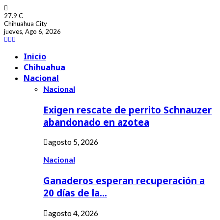
27.9
C
Chihuahua City
jueves, Ago 6, 2026
Facebook
Youtube
Inicio
Chihuahua
Nacional
Nacional
Exigen rescate de perrito Schnauzer
abandonado en azotea
agosto 5, 2026
Nacional
Ganaderos esperan recuperación a
20 días de la…
agosto 4, 2026