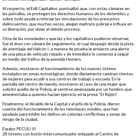
Al respecto, el Edil Capitalino, puntualizó que, con estas cámaras en
las patrullas, se protegen los derechos humanos de los detenidos y
sobre todo ayuda a reforzar las vinculaciones de los presuntos
delincuentes, que muchas veces, alegan maltrato policial e influye en
su liberación, por violar el debido proceso.
Otra de las novedades y que las y los capitalinos pudieron observar,
fue el dron con cámara de seguimiento, el cual despegó desde la pista
de aterrizaje del Halcón I. a manera de prueba le enviaron una alerta
de una placa de vehículo robado y de inmediato lo comenzó a seguir
en medio del tráfico de la avenida Homero.
Además, mostraron el funcionamiento de los nuevos tótems
instalados en zonas estratégicas, donde diariamente caminan cientos
de mujeres para acudir a sus centros de trabajo y escuela. En la
pantalla del centro de mando, mostraron el caso de una mujer que
solicitó auxilio de la Policía, al sentirse amenazada por un hombre que
amedrentaba a quienes hacían ejercicio en la presa “El Rejón”.
Finalmente, el Alcalde de la Capital y el jefe de la Policía, dieron
cuenta del funcionamiento de los remolques móviles, que han
ayudado para inhibir los delitos en colonias conflictivas y zonas de
riesgo de la ciudad.
Equipo PECUU III
28 tótems con botón intercomunicador enlazado al Centro de