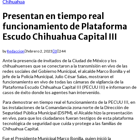
for:
Chihuahua
Presentan en tiempo real
funcionamiento de Plataforma
Escudo Chihuahua Capital III
by
Redaccion
febrero 2, 2023
0
244
Ante la presencia de invitados de la Ciudad de México y los
chihuahuenses que se conectaron a la transmisión en vivo de las
redes sociales del Gobierno Municipal, el alcalde Marco Bonilla y el
jefe de la Policía Municipal, Julio César Salas, mostraron el
funcionamiento en vivo de todas las cámaras de vigilancia de la
Plataforma Escudo Chihuahua Capital III (PECUU III) e informaron de
casos de éxito donde los agentes han intervenido.
Para demostrar en tiempo real el funcionamiento de la PECUU III, en
las instalaciones de la Comandancia zona norte de la Dirección de
Seguridad Pública Municipal (DSPM), el Alcalde hizo la presentación
en vivo, para que los ciudadanos fueran testigos de esta plataforma
tecnológica de seguridad que cuida y protege a las familias de
Chihuahua Capital.
Fue el Presidente Municipal Marco Bonilla, quien inició la